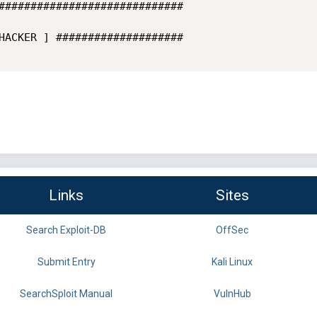
#############################

HACKER ] ####################

Links
Sites
Search Exploit-DB
OffSec
Submit Entry
Kali Linux
SearchSploit Manual
VulnHub