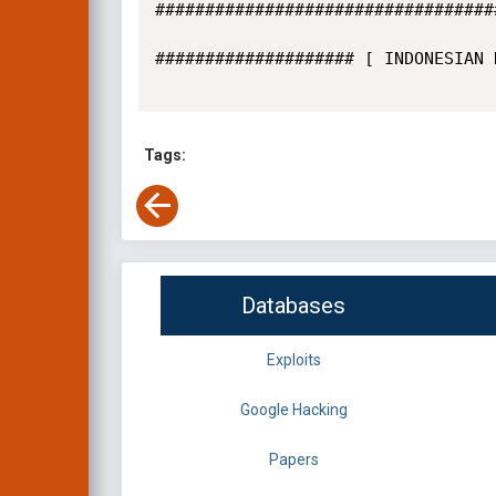
##################################
#################### [ INDONESIAN 
Tags:
Databases
Exploits
Google Hacking
Papers