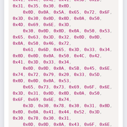
0x31
,
0x35
,
0x30
,
0x0D
,
0x0D
,
0x0A
,
0x5A
,
0x65
,
0x72
,
0x6F
,
0x3D
,
0x30
,
0x0D
,
0x0D
,
0x0A
,
0x50
,
0x4D
,
0x69
,
0x6E
,
0x3D
,
0x30
,
0x0D
,
0x0D
,
0x0A
,
0x50
,
0x53
,
0x65
,
0x63
,
0x3D
,
0x32
,
0x0D
,
0x0D
,
0x0A
,
0x50
,
0x46
,
0x72
,
0x61
,
0x6D
,
0x65
,
0x3D
,
0x33
,
0x34
,
0x0D
,
0x0D
,
0x0A
,
0x50
,
0x4C
,
0x42
,
0x41
,
0x3D
,
0x33
,
0x34
,
0x0D
,
0x0D
,
0x0A
,
0x5B
,
0x45
,
0x6E
,
0x74
,
0x72
,
0x79
,
0x20
,
0x33
,
0x5D
,
0x0D
,
0x0D
,
0x0A
,
0x53
,
0x65
,
0x73
,
0x73
,
0x69
,
0x6F
,
0x6E
,
0x3D
,
0x31
,
0x0D
,
0x0D
,
0x0A
,
0x50
,
0x6F
,
0x69
,
0x6E
,
0x74
,
0x3D
,
0x30
,
0x78
,
0x30
,
0x31
,
0x0D
,
0x0D
,
0x0A
,
0x41
,
0x44
,
0x52
,
0x3D
,
0x30
,
0x78
,
0x30
,
0x31
,
0x0D
,
0x0D
,
0x0A
,
0x43
,
0x6F
,
0x6E
,