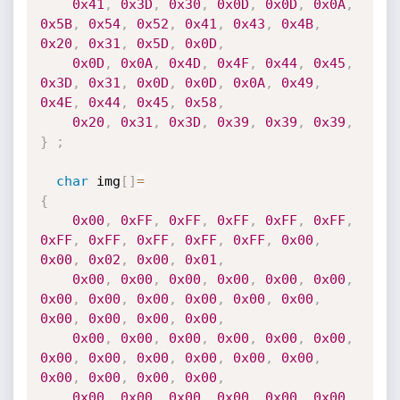
0x41
,
0x3D
,
0x30
,
0x0D
,
0x0D
,
0x0A
,
0x5B
,
0x54
,
0x52
,
0x41
,
0x43
,
0x4B
,
0x20
,
0x31
,
0x5D
,
0x0D
,
0x0D
,
0x0A
,
0x4D
,
0x4F
,
0x44
,
0x45
,
0x3D
,
0x31
,
0x0D
,
0x0D
,
0x0A
,
0x49
,
0x4E
,
0x44
,
0x45
,
0x58
,
0x20
,
0x31
,
0x3D
,
0x39
,
0x39
,
0x39
,
}
;
char
 img
[
]
=
{
0x00
,
0xFF
,
0xFF
,
0xFF
,
0xFF
,
0xFF
,
0xFF
,
0xFF
,
0xFF
,
0xFF
,
0xFF
,
0x00
,
0x00
,
0x02
,
0x00
,
0x01
,
0x00
,
0x00
,
0x00
,
0x00
,
0x00
,
0x00
,
0x00
,
0x00
,
0x00
,
0x00
,
0x00
,
0x00
,
0x00
,
0x00
,
0x00
,
0x00
,
0x00
,
0x00
,
0x00
,
0x00
,
0x00
,
0x00
,
0x00
,
0x00
,
0x00
,
0x00
,
0x00
,
0x00
,
0x00
,
0x00
,
0x00
,
0x00
,
0x00
,
0x00
,
0x00
,
0x00
,
0x00
,
0x00
,