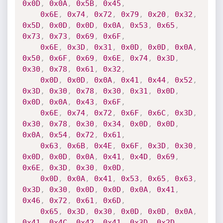
0x0D
,
0x0A
,
0x5B
,
0x45
,
0x6E
,
0x74
,
0x72
,
0x79
,
0x20
,
0x32
,
0x5D
,
0x0D
,
0x0D
,
0x0A
,
0x53
,
0x65
,
0x73
,
0x73
,
0x69
,
0x6F
,
0x6E
,
0x3D
,
0x31
,
0x0D
,
0x0D
,
0x0A
,
0x50
,
0x6F
,
0x69
,
0x6E
,
0x74
,
0x3D
,
0x30
,
0x78
,
0x61
,
0x32
,
0x0D
,
0x0D
,
0x0A
,
0x41
,
0x44
,
0x52
,
0x3D
,
0x30
,
0x78
,
0x30
,
0x31
,
0x0D
,
0x0D
,
0x0A
,
0x43
,
0x6F
,
0x6E
,
0x74
,
0x72
,
0x6F
,
0x6C
,
0x3D
,
0x30
,
0x78
,
0x30
,
0x34
,
0x0D
,
0x0D
,
0x0A
,
0x54
,
0x72
,
0x61
,
0x63
,
0x6B
,
0x4E
,
0x6F
,
0x3D
,
0x30
,
0x0D
,
0x0D
,
0x0A
,
0x41
,
0x4D
,
0x69
,
0x6E
,
0x3D
,
0x30
,
0x0D
,
0x0D
,
0x0A
,
0x41
,
0x53
,
0x65
,
0x63
,
0x3D
,
0x30
,
0x0D
,
0x0D
,
0x0A
,
0x41
,
0x46
,
0x72
,
0x61
,
0x6D
,
0x65
,
0x3D
,
0x30
,
0x0D
,
0x0D
,
0x0A
,
0x41
,
0x4C
,
0x42
,
0x41
,
0x3D
,
0x2D
,