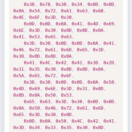
0x30
,
0x78
,
0x30
,
0x34
,
0x0D
,
0x0D
,
0x0A
,
0x54
,
0x72
,
0x61
,
0x63
,
0x6B
,
0x4E
,
0x6F
,
0x3D
,
0x30
,
0x0D
,
0x0D
,
0x0A
,
0x41
,
0x4D
,
0x69
,
0x6E
,
0x3D
,
0x30
,
0x0D
,
0x0D
,
0x0A
,
0x41
,
0x53
,
0x65
,
0x63
,
0x3D
,
0x30
,
0x0D
,
0x0D
,
0x0A
,
0x41
,
0x46
,
0x72
,
0x61
,
0x6D
,
0x65
,
0x3D
,
0x30
,
0x0D
,
0x0D
,
0x0A
,
0x41
,
0x4C
,
0x42
,
0x41
,
0x3D
,
0x2D
,
0x31
,
0x35
,
0x30
,
0x0D
,
0x0D
,
0x0A
,
0x5A
,
0x65
,
0x72
,
0x6F
,
0x3D
,
0x30
,
0x0D
,
0x0D
,
0x0A
,
0x50
,
0x4D
,
0x69
,
0x6E
,
0x3D
,
0x31
,
0x0D
,
0x0D
,
0x0A
,
0x50
,
0x53
,
0x65
,
0x63
,
0x3D
,
0x30
,
0x0D
,
0x0D
,
0x0A
,
0x50
,
0x46
,
0x72
,
0x61
,
0x6D
,
0x65
,
0x3D
,
0x30
,
0x0D
,
0x0D
,
0x0A
,
0x50
,
0x4C
,
0x42
,
0x41
,
0x3D
,
0x34
,
0x33
,
0x35
,
0x30
,
0x0D
,