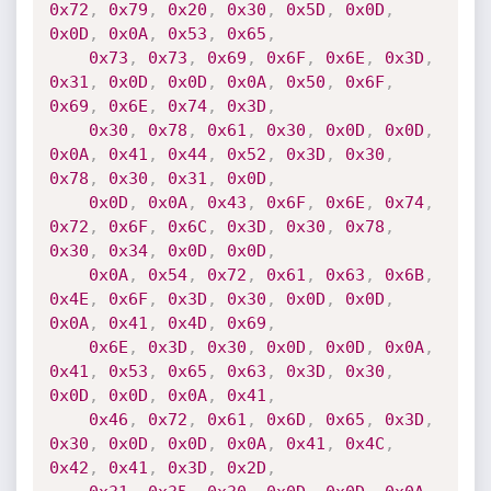
0x72
,
0x79
,
0x20
,
0x30
,
0x5D
,
0x0D
,
0x0D
,
0x0A
,
0x53
,
0x65
,
0x73
,
0x73
,
0x69
,
0x6F
,
0x6E
,
0x3D
,
0x31
,
0x0D
,
0x0D
,
0x0A
,
0x50
,
0x6F
,
0x69
,
0x6E
,
0x74
,
0x3D
,
0x30
,
0x78
,
0x61
,
0x30
,
0x0D
,
0x0D
,
0x0A
,
0x41
,
0x44
,
0x52
,
0x3D
,
0x30
,
0x78
,
0x30
,
0x31
,
0x0D
,
0x0D
,
0x0A
,
0x43
,
0x6F
,
0x6E
,
0x74
,
0x72
,
0x6F
,
0x6C
,
0x3D
,
0x30
,
0x78
,
0x30
,
0x34
,
0x0D
,
0x0D
,
0x0A
,
0x54
,
0x72
,
0x61
,
0x63
,
0x6B
,
0x4E
,
0x6F
,
0x3D
,
0x30
,
0x0D
,
0x0D
,
0x0A
,
0x41
,
0x4D
,
0x69
,
0x6E
,
0x3D
,
0x30
,
0x0D
,
0x0D
,
0x0A
,
0x41
,
0x53
,
0x65
,
0x63
,
0x3D
,
0x30
,
0x0D
,
0x0D
,
0x0A
,
0x41
,
0x46
,
0x72
,
0x61
,
0x6D
,
0x65
,
0x3D
,
0x30
,
0x0D
,
0x0D
,
0x0A
,
0x41
,
0x4C
,
0x42
,
0x41
,
0x3D
,
0x2D
,