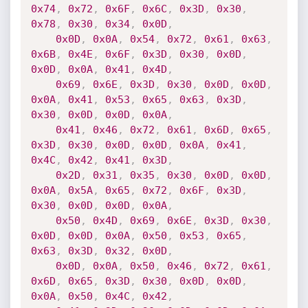
0x74
,
0x72
,
0x6F
,
0x6C
,
0x3D
,
0x30
,
0x78
,
0x30
,
0x34
,
0x0D
,
0x0D
,
0x0A
,
0x54
,
0x72
,
0x61
,
0x63
,
0x6B
,
0x4E
,
0x6F
,
0x3D
,
0x30
,
0x0D
,
0x0D
,
0x0A
,
0x41
,
0x4D
,
0x69
,
0x6E
,
0x3D
,
0x30
,
0x0D
,
0x0D
,
0x0A
,
0x41
,
0x53
,
0x65
,
0x63
,
0x3D
,
0x30
,
0x0D
,
0x0D
,
0x0A
,
0x41
,
0x46
,
0x72
,
0x61
,
0x6D
,
0x65
,
0x3D
,
0x30
,
0x0D
,
0x0D
,
0x0A
,
0x41
,
0x4C
,
0x42
,
0x41
,
0x3D
,
0x2D
,
0x31
,
0x35
,
0x30
,
0x0D
,
0x0D
,
0x0A
,
0x5A
,
0x65
,
0x72
,
0x6F
,
0x3D
,
0x30
,
0x0D
,
0x0D
,
0x0A
,
0x50
,
0x4D
,
0x69
,
0x6E
,
0x3D
,
0x30
,
0x0D
,
0x0D
,
0x0A
,
0x50
,
0x53
,
0x65
,
0x63
,
0x3D
,
0x32
,
0x0D
,
0x0D
,
0x0A
,
0x50
,
0x46
,
0x72
,
0x61
,
0x6D
,
0x65
,
0x3D
,
0x30
,
0x0D
,
0x0D
,
0x0A
,
0x50
,
0x4C
,
0x42
,