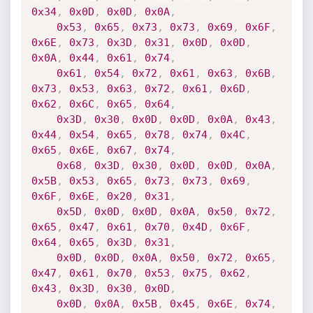
0x34
,
0x0D
,
0x0D
,
0x0A
,
0x53
,
0x65
,
0x73
,
0x73
,
0x69
,
0x6F
,
0x6E
,
0x73
,
0x3D
,
0x31
,
0x0D
,
0x0D
,
0x0A
,
0x44
,
0x61
,
0x74
,
0x61
,
0x54
,
0x72
,
0x61
,
0x63
,
0x6B
,
0x73
,
0x53
,
0x63
,
0x72
,
0x61
,
0x6D
,
0x62
,
0x6C
,
0x65
,
0x64
,
0x3D
,
0x30
,
0x0D
,
0x0D
,
0x0A
,
0x43
,
0x44
,
0x54
,
0x65
,
0x78
,
0x74
,
0x4C
,
0x65
,
0x6E
,
0x67
,
0x74
,
0x68
,
0x3D
,
0x30
,
0x0D
,
0x0D
,
0x0A
,
0x5B
,
0x53
,
0x65
,
0x73
,
0x73
,
0x69
,
0x6F
,
0x6E
,
0x20
,
0x31
,
0x5D
,
0x0D
,
0x0D
,
0x0A
,
0x50
,
0x72
,
0x65
,
0x47
,
0x61
,
0x70
,
0x4D
,
0x6F
,
0x64
,
0x65
,
0x3D
,
0x31
,
0x0D
,
0x0D
,
0x0A
,
0x50
,
0x72
,
0x65
,
0x47
,
0x61
,
0x70
,
0x53
,
0x75
,
0x62
,
0x43
,
0x3D
,
0x30
,
0x0D
,
0x0D
,
0x0A
,
0x5B
,
0x45
,
0x6E
,
0x74
,