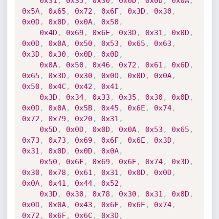
0x31
,
0x35
,
0x30
,
0x0D
,
0x0D
,
0x0A
,
0x5A
,
0x65
,
0x72
,
0x6F
,
0x3D
,
0x30
,
0x0D
,
0x0D
,
0x0A
,
0x50
,
0x4D
,
0x69
,
0x6E
,
0x3D
,
0x31
,
0x0D
,
0x0D
,
0x0A
,
0x50
,
0x53
,
0x65
,
0x63
,
0x3D
,
0x30
,
0x0D
,
0x0D
,
0x0A
,
0x50
,
0x46
,
0x72
,
0x61
,
0x6D
,
0x65
,
0x3D
,
0x30
,
0x0D
,
0x0D
,
0x0A
,
0x50
,
0x4C
,
0x42
,
0x41
,
0x3D
,
0x34
,
0x33
,
0x35
,
0x30
,
0x0D
,
0x0D
,
0x0A
,
0x5B
,
0x45
,
0x6E
,
0x74
,
0x72
,
0x79
,
0x20
,
0x31
,
0x5D
,
0x0D
,
0x0D
,
0x0A
,
0x53
,
0x65
,
0x73
,
0x73
,
0x69
,
0x6F
,
0x6E
,
0x3D
,
0x31
,
0x0D
,
0x0D
,
0x0A
,
0x50
,
0x6F
,
0x69
,
0x6E
,
0x74
,
0x3D
,
0x30
,
0x78
,
0x61
,
0x31
,
0x0D
,
0x0D
,
0x0A
,
0x41
,
0x44
,
0x52
,
0x3D
,
0x30
,
0x78
,
0x30
,
0x31
,
0x0D
,
0x0D
,
0x0A
,
0x43
,
0x6F
,
0x6E
,
0x74
,
0x72
,
0x6F
,
0x6C
,
0x3D
,