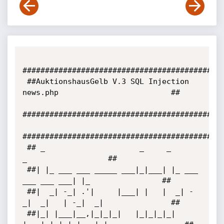
#############################################
 ##AuktionshausGelb V.3 SQL Injection 
news.php                         ##

#############################################
#############################################
 ## _                     _     _                   
_                  ##

 ##| |_ ___ ___ _____ ___|_|___| |_ ___ 
___ ___ ___| |_                ##

 ##|  _| -_| .'|     |___| |   |  _| -
_|  _|   | -_|  _|               ##

 ##|_| |___|__,|_|_|_|   |_|_|_|_| 