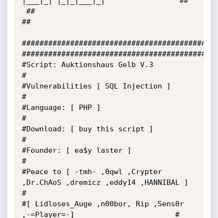
|___|_| |_|_|___|_|                 ##

 ##                                                                    
##

#############################################
#############################################
#Script: Auktionshaus Gelb V.3                                           
#

#Vulnerabilities [ SQL Injection ]                                       
#

#Language: [ PHP ]                                                       
#

#Download: [ buy this script ]                                           
#

#Founder: [ ea$y laster ]                                                
#

#Peace to [ -tmh- ,0qwl ,Crypter 
,Dr.ChAoS ,dremicz ,eddy14 ,HANNIBAL ]  
#

#[ Lidloses_Auge ,n00bor, Rip ,Sens0r 
,-=Player=-]                       #
