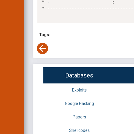
* -                       :        
* --------------------------------
Tags:
Databases
Exploits
Google Hacking
Papers
Shellcodes