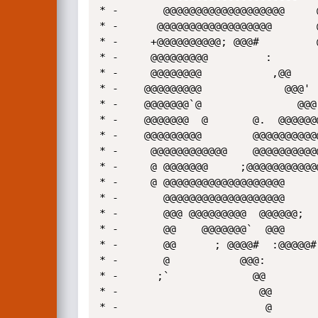
* -       @@@@@@@@@@@@@@@@@@@     @
* -      @@@@@@@@@@@@@@@@@@       @
* -     +@@@@@@@@@@; @@@#         @
* -     @@@@@@@@@         :        
* -     @@@@@@@@           ,@@     
* -    @@@@@@@@@             @@@'  
* -    @@@@@@@`@               @@@;
* -    @@@@@@@  @       @.  @@@@@@@
* -    @@@@@@@@@        @@@@@@@@@@@
* -     @@@@@@@@@@@@    @@@@@@@@@@@
* -     @ @@@@@@@     ;@@@@@@@@@@@@
* -     @ @@@@@@@@@@@@@@@@@@@      
* -       @@@@@@@@@@@@@@@@@@@      
* -       @@@ @@@@@@@@@  @@@@@@;   
* -       @@    @@@@@@@`  @@@      
* -       @@      ; @@@@#  :@@@@@# 
* -       @           @@@:         
* -      ;`             @@         
* -                      @@        
* -                       @        