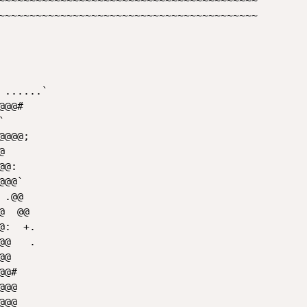
~~~~~~~~~~~~~~~~~~~~~~~~~~~~~~~~~~~~~~~~~~

~~~~~~~~~~~~~~~~~~~~~~~~~~~~~~~~~~~~~~~~~~

         

         

         

         

......`  

@@#      

         

@@@;     

         

@:       

@@`      

.@@      

  @@     

:  +.    

@   .    

@        

@#       

@@       

@@       
