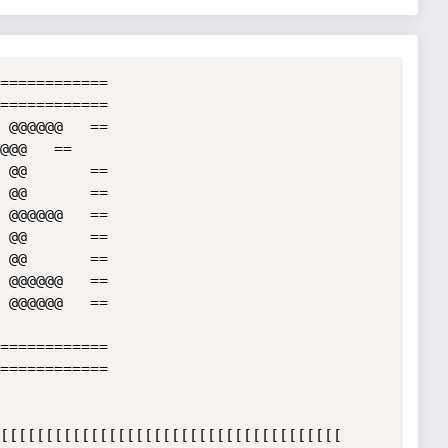
============

============

 @@@@@@   ==

 @@       ==

 @@       ==

 @@@@@@   ==

 @@       ==

 @@       ==

 @@@@@@   ==

 @@@@@@   ==

============

============

[[[[[[[[[[[[[[[[[[[[[[[[[[[[[[[[[[[[[[
