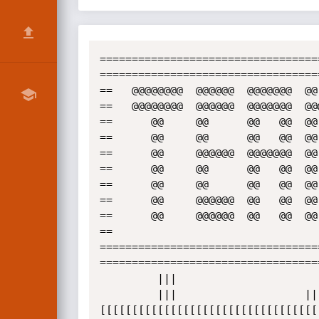
==================================
==================================
==   @@@@@@@@  @@@@@@  @@@@@@@  @@
==   @@@@@@@@  @@@@@@  @@@@@@@  @@@     @@@	       @@@@@@  @@      @@  @@@
==      @@     @@      @@   @@  @@
==      @@     @@      @@   @@  @@
==      @@     @@@@@@  @@@@@@@  @@
==      @@     @@      @@   @@  @@
==      @@     @@      @@   @@  @@
==      @@     @@@@@@  @@   @@  @@
==      @@     @@@@@@  @@   @@  @@
==											      ==

==================================
==================================
		 |||                                    |||

		 |||					|||

[[[[[[[[[[[[[[[[[[[[[[[[[[[[[[[[[[