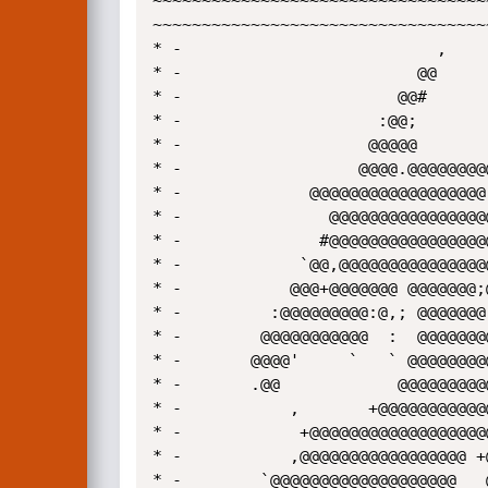
~~~~~~~~~~~~~~~~~~~~~~~~~~~~~~~~~~
~~~~~~~~~~~~~~~~~~~~~~~~~~~~~~~~~~
* -                          ,     
* -                        @@      
* -                      @@#       
* -                    :@@;        
* -                   @@@@@        
* -                  @@@@.@@@@@@@@@
* -             @@@@@@@@@@@@@@@@@@`
* -               @@@@@@@@@@@@@@@@@
* -              #@@@@@@@@@@@@@@@@@
* -            `@@,@@@@@@@@@@@@@@@@
* -           @@@+@@@@@@@ @@@@@@@;@
* -         :@@@@@@@@@:@,; @@@@@@@ 
* -        @@@@@@@@@@@  :  @@@@@@@@
* -       @@@@'     `   ` @@@@@@@@@
* -       .@@            @@@@@@@@@@
* -           ,       +@@@@@@@@@@@@
* -            +@@@@@@@@@@@@@@@@@@@
* -           ,@@@@@@@@@@@@@@@@@ +@
* -        `@@@@@@@@@@@@@@@@@@@   @