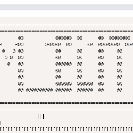
==================================================
==================================================
       @@            @@@@@@  @@      @@  @@@@@@@@ 
@@@@@  @@@@@@   ==

 @   @ @@            @@      @@      @@     @@    
  @ @  @@            @@      @@      @@     @@    
   @   @@            @@@@@@  @@      @@     @@    
       @@            @@      @@      @@     @@    
       @@            @@      @@      @@     @@    
       @@            @@@@@@  @@@@@@  @@     @@    
       @@ @@@@@@@@@@ @@@@@@  @@@@@@  @@     @@    
==================================================
==================================================
[[[[[[[[[[[[[[[[[[[[[[[[[[[[[[[[[[[[[[[[[[[[[[[[[[