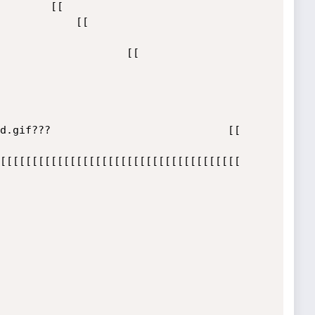
d.gif???                            [[

[[[[[[[[[[[[[[[[[[[[[[[[[[[[[[[[[[[[[[
