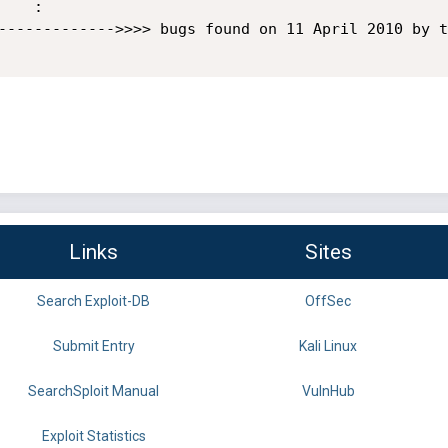
   :     

------------->>>> bugs found on 11 April 2010 by t
Links
Sites
Search Exploit-DB
OffSec
Submit Entry
Kali Linux
SearchSploit Manual
VulnHub
Exploit Statistics