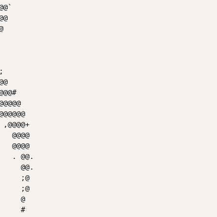
@`       

@        

         

         

         

         

         

@        

@@#      

@@@@     

@@@@@    

,@@@@+   

  @@@@   

  @@@@   

  . @@.  

    @@.  

    ;@   

    ;@   

    @    

    #    
