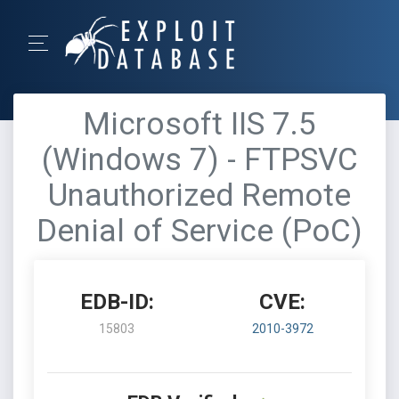
Microsoft IIS 7.5
(Windows 7) - FTPSVC
Unauthorized Remote
Denial of Service (PoC)
EDB-ID:
CVE:
15803
2010-3972