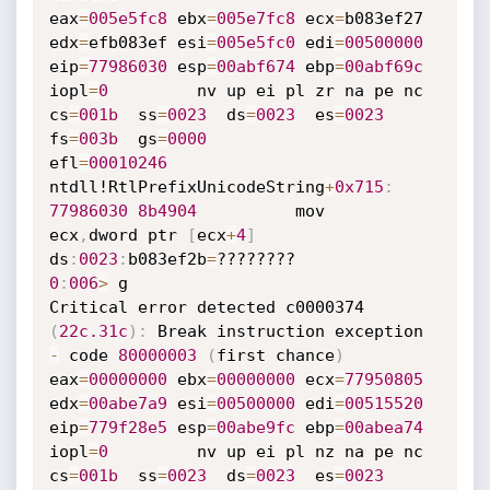
eax
=
005e5fc8
 ebx
=
005e7fc8
 ecx
=
b083ef27 
edx
=
efb083ef esi
=
005e5fc0
 edi
=
00500000
eip
=
77986030
 esp
=
00abf674
 ebp
=
00abf69c
iopl
=
0
         nv up ei pl zr na pe nc

cs
=
001b
  ss
=
0023
  ds
=
0023
  es
=
0023
fs
=
003b
  gs
=
0000
efl
=
00010246
ntdll!RtlPrefixUnicodeString
+
0x715
:
77986030
8b4904
          mov     
ecx
,
dword ptr 
[
ecx
+
4
]
ds
:
0023
:
b083ef2b
=
0
:
006
>
 g

(
22c.
31c
)
:
 Break instruction exception 
-
 code 
80000003
(
first chance
)
eax
=
00000000
 ebx
=
00000000
 ecx
=
77950805
edx
=
00abe7a9
 esi
=
00500000
 edi
=
00515520
eip
=
779f28e5
 esp
=
00abe9fc
 ebp
=
00abea74
iopl
=
0
         nv up ei pl nz na pe nc

cs
=
001b
  ss
=
0023
  ds
=
0023
  es
=
0023