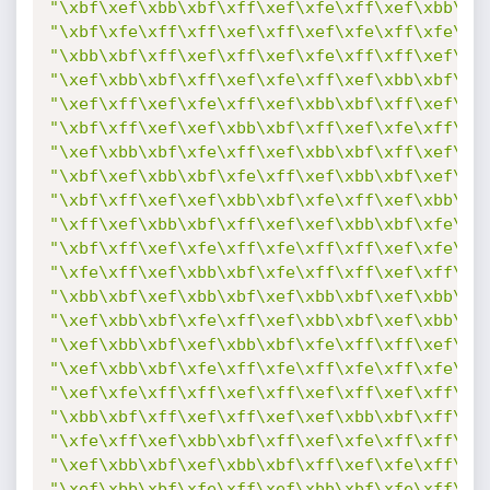
"\xbf\xef\xbb\xbf\xff\xef\xfe\xff\xef\xbb\xb
"\xbf\xfe\xff\xff\xef\xff\xef\xfe\xff\xfe\xf
"\xbb\xbf\xff\xef\xff\xef\xfe\xff\xff\xef\xe
"\xef\xbb\xbf\xff\xef\xfe\xff\xef\xbb\xbf\xf
"\xef\xff\xef\xfe\xff\xef\xbb\xbf\xff\xef\xf
"\xbf\xff\xef\xef\xbb\xbf\xff\xef\xfe\xff\xf
"\xef\xbb\xbf\xfe\xff\xef\xbb\xbf\xff\xef\xf
"\xbf\xef\xbb\xbf\xfe\xff\xef\xbb\xbf\xef\xb
"\xbf\xff\xef\xef\xbb\xbf\xfe\xff\xef\xbb\xb
"\xff\xef\xbb\xbf\xff\xef\xef\xbb\xbf\xfe\xf
"\xbf\xff\xef\xfe\xff\xfe\xff\xff\xef\xfe\xf
"\xfe\xff\xef\xbb\xbf\xfe\xff\xff\xef\xff\xe
"\xbb\xbf\xef\xbb\xbf\xef\xbb\xbf\xef\xbb\xb
"\xef\xbb\xbf\xfe\xff\xef\xbb\xbf\xef\xbb\xb
"\xef\xbb\xbf\xef\xbb\xbf\xfe\xff\xff\xef\xf
"\xef\xbb\xbf\xfe\xff\xfe\xff\xfe\xff\xfe\xf
"\xef\xfe\xff\xff\xef\xff\xef\xff\xef\xff\xe
"\xbb\xbf\xff\xef\xff\xef\xef\xbb\xbf\xff\xe
"\xfe\xff\xef\xbb\xbf\xff\xef\xfe\xff\xff\xe
"\xef\xbb\xbf\xef\xbb\xbf\xff\xef\xfe\xff\xe
"\xef\xbb\xbf\xfe\xff\xef\xbb\xbf\xfe\xff\xf