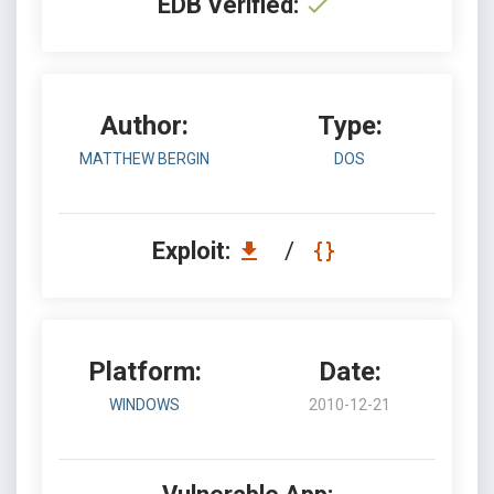
EDB Verified:
Author:
Type:
MATTHEW BERGIN
DOS
Exploit:
/
Platform:
Date:
WINDOWS
2010-12-21