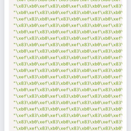
"\x83\xb0\xef\x83\xb0\xef\x83\xb0\xef\x83\xb
"\xb0\xef\x83\xb0\xef\x83\xb0\xef\x83\xb0\xe
"\xef\x83\xb0\xef\x83\xb0\xef\x83\xb0\xef\x8
"\x83\xb0\xef\x83\xb0\xef\x83\xb0\xef\x83\xb
"\xb0\xef\x83\xb0\xef\x83\xb0\xef\x83\xb0\xe
"\xef\x83\xb0\xef\x83\xb0\xef\x83\xb0\xef\x8
"\x83\xb0\xef\x83\xb0\xef\x83\xb0\xef\x83\xb
"\xb0\xef\x83\xb0\xef\x83\xb0\xef\x83\xb0\xe
"\xef\x83\xb0\xef\x83\xb0\xef\x83\xb0\xef\x8
"\x83\xb0\xef\x83\xb0\xef\x83\xb0\xef\x83\xb
"\xb0\xef\x83\xb0\xef\x83\xb0\xef\x83\xb0\xe
"\xef\x83\xb0\xef\x83\xb0\xef\x83\xb0\xef\x8
"\x83\xb0\xef\x83\xb0\xef\x83\xb0\xef\x83\xb
"\xb0\xef\x83\xb0\xef\x83\xb0\xef\x83\xb0\xe
"\xef\x83\xb0\xef\x83\xb0\xef\x83\xb0\xef\x8
"\x83\xb0\xef\x83\xb0\xef\x83\xb0\xef\x83\xb
"\xb0\xef\x83\xb0\xef\x83\xb0\xef\x83\xb0\xe
"\xef\x83\xb0\xef\x83\xb0\xef\x83\xb0\xef\x8
"\x83\xb0\xef\x83\xb0\xef\x83\xb0\xef\x83\xb
"\xb0\xef\x83\xb0\xef\x83\xb0\xef\x83\xb0\xe