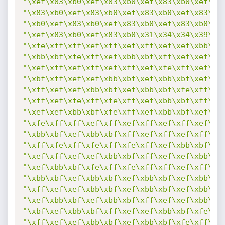
"\xef\x83\xb0\xef\x83\xb0\xef\x83\xb0\xef\x8
"\x83\xb0\xef\x83\xb0\xef\x83\xb0\xef\x83\xb
"\xb0\xef\x83\xb0\xef\x83\xb0\xef\x83\xb0\xe
"\xef\x83\xb0\xef\x83\xb0\x31\x34\x34\x39\x3
"\xfe\xff\xff\xef\xff\xef\xff\xef\xef\xbb\xb
"\xbb\xbf\xfe\xff\xef\xbb\xbf\xff\xef\xef\xb
"\xef\xff\xef\xff\xef\xff\xef\xfe\xff\xef\xb
"\xbf\xff\xef\xef\xbb\xbf\xef\xbb\xbf\xef\xb
"\xff\xef\xef\xbb\xbf\xef\xbb\xbf\xfe\xff\xf
"\xff\xef\xfe\xff\xfe\xff\xef\xbb\xbf\xff\xe
"\xef\xef\xbb\xbf\xfe\xff\xef\xbb\xbf\xef\xb
"\xfe\xff\xff\xef\xff\xef\xff\xef\xff\xef\xe
"\xbb\xbf\xef\xbb\xbf\xff\xef\xff\xef\xff\xe
"\xff\xfe\xff\xfe\xff\xfe\xff\xef\xbb\xbf\xf
"\xef\xff\xef\xef\xbb\xbf\xff\xef\xef\xbb\xb
"\xef\xbb\xbf\xfe\xff\xfe\xff\xff\xef\xff\xe
"\xbb\xbf\xef\xbb\xbf\xef\xbb\xbf\xef\xbb\xb
"\xff\xef\xef\xbb\xbf\xef\xbb\xbf\xef\xbb\xb
"\xef\xbb\xbf\xef\xbb\xbf\xff\xef\xef\xbb\xb
"\xbf\xef\xbb\xbf\xff\xef\xef\xbb\xbf\xfe\xf
"\xff\xef\xef\xbb\xbf\xef\xbb\xbf\xfe\xff\xf