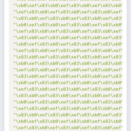
"\xb0\xef\x83\xb0\xef\x83\xb0\xef\x83\xb0\xe
"\xef\x83\xb0\xef\x83\xb0\xef\x83\xb0\xef\x8
"\x83\xb0\xef\x83\xb0\xef\x83\xb0\xef\x83\xb
"\xb0\xef\x83\xb0\xef\x83\xb0\xef\x83\xb0\xe
"\xef\x83\xb0\xef\x83\xb0\xef\x83\xb0\xef\x8
"\x83\xb0\xef\x83\xb0\xef\x83\xb0\xef\x83\xb
"\xb0\xef\x83\xb0\xef\x83\xb0\xef\x83\xb0\xe
"\xef\x83\xb0\xef\x83\xb0\xef\x83\xb0\xef\x8
"\x83\xb0\xef\x83\xb0\xef\x83\xb0\xef\x83\xb
"\xb0\xef\x83\xb0\xef\x83\xb0\xef\x83\xb0\xe
"\xef\x83\xb0\xef\x83\xb0\xef\x83\xb0\xef\x8
"\x83\xb0\xef\x83\xb0\xef\x83\xb0\xef\x83\xb
"\xb0\xef\x83\xb0\xef\x83\xb0\xef\x83\xb0\xe
"\xef\x83\xb0\xef\x83\xb0\xef\x83\xb0\xef\x8
"\x83\xb0\xef\x83\xb0\xef\x83\xb0\xef\x83\xb
"\xb0\xef\x83\xb0\xef\x83\xb0\xef\x83\xb0\xe
"\xef\x83\xb0\xef\x83\xb0\xef\x83\xb0\xef\x8
"\x83\xb0\xef\x83\xb0\xef\x83\xb0\xef\x83\xb
"\xb0\xef\x83\xb0\xef\x83\xb0\xef\x83\xb0\xe
"\xef\x83\xb0\xef\x83\xb0\xef\x83\xb0\xef\x8