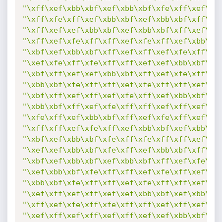
"\xff\xef\xbb\xbf\xef\xbb\xbf\xfe\xff\xef\xb
"\xff\xfe\xff\xef\xbb\xbf\xef\xbb\xbf\xff\xe
"\xff\xef\xef\xbb\xbf\xef\xbb\xbf\xff\xef\xf
"\xff\xef\xfe\xff\xff\xef\xfe\xff\xef\xbb\xb
"\xbf\xef\xbb\xbf\xff\xef\xff\xef\xfe\xff\xf
"\xef\xfe\xff\xfe\xff\xff\xef\xef\xbb\xbf\xf
"\xbf\xff\xef\xef\xbb\xbf\xff\xef\xfe\xff\xe
"\xbb\xbf\xfe\xff\xff\xef\xfe\xff\xff\xef\xf
"\xbf\xff\xef\xff\xef\xfe\xff\xef\xbb\xbf\xf
"\xbb\xbf\xff\xef\xfe\xff\xff\xef\xff\xef\xf
"\xfe\xff\xef\xbb\xbf\xff\xef\xfe\xff\xef\xb
"\xff\xff\xef\xfe\xff\xef\xbb\xbf\xef\xbb\xb
"\xbf\xef\xbb\xbf\xfe\xff\xfe\xff\xff\xef\xe
"\xef\xef\xbb\xbf\xfe\xff\xef\xbb\xbf\xff\xe
"\xbf\xef\xbb\xbf\xef\xbb\xbf\xff\xef\xfe\xf
"\xef\xbb\xbf\xfe\xff\xff\xef\xfe\xff\xef\xb
"\xbb\xbf\xfe\xff\xff\xef\xfe\xff\xff\xef\xe
"\xef\xff\xef\xff\xef\xef\xbb\xbf\xef\xbb\xb
"\xff\xef\xfe\xff\xfe\xff\xff\xef\xff\xef\xf
"\xef\xff\xef\xff\xef\xff\xef\xef\xbb\xbf\xf