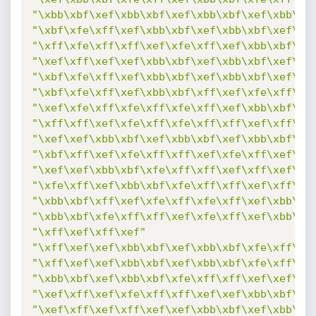
"\xbb\xbf\xef\xbb\xbf\xef\xbb\xbf\xef\xbb\xb
"\xbf\xfe\xff\xef\xbb\xbf\xef\xbb\xbf\xef\xb
"\xff\xfe\xff\xff\xef\xfe\xff\xef\xbb\xbf\xe
"\xef\xff\xef\xef\xbb\xbf\xef\xbb\xbf\xef\xb
"\xbf\xfe\xff\xef\xbb\xbf\xef\xbb\xbf\xef\xb
"\xbf\xfe\xff\xef\xbb\xbf\xff\xef\xfe\xff\xe
"\xef\xfe\xff\xfe\xff\xfe\xff\xef\xbb\xbf\xf
"\xff\xff\xef\xfe\xff\xfe\xff\xff\xef\xff\xe
"\xef\xef\xbb\xbf\xef\xbb\xbf\xef\xbb\xbf\xf
"\xbf\xff\xef\xfe\xff\xff\xef\xfe\xff\xef\xb
"\xef\xef\xbb\xbf\xfe\xff\xff\xef\xff\xef\xf
"\xfe\xff\xef\xbb\xbf\xfe\xff\xff\xef\xff\xe
"\xbb\xbf\xff\xef\xfe\xff\xfe\xff\xef\xbb\xb
"\xbb\xbf\xfe\xff\xff\xef\xfe\xff\xef\xbb\xb
"\xff\xef\xff\xef"
"\xff\xef\xef\xbb\xbf\xef\xbb\xbf\xfe\xff\xe
"\xff\xef\xef\xbb\xbf\xef\xbb\xbf\xfe\xff\xe
"\xbb\xbf\xef\xbb\xbf\xfe\xff\xff\xef\xef\xb
"\xef\xff\xef\xfe\xff\xff\xef\xef\xbb\xbf\xf
"\xef\xff\xef\xff\xef\xef\xbb\xbf\xef\xbb\xb