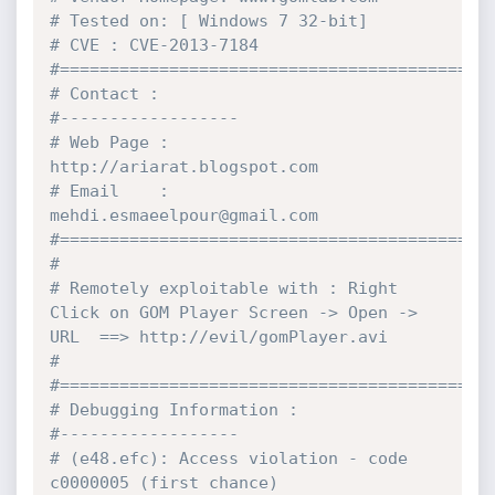
# Tested on: [ Windows 7 32-bit]
# CVE : CVE-2013-7184
#===========================================
# Contact :
#------------------
# Web Page : 
http://ariarat.blogspot.com
# Email    : 
mehdi.esmaeelpour@gmail.com
#===========================================
#
# Remotely exploitable with : Right 
Click on GOM Player Screen -> Open -> 
URL  ==> http://evil/gomPlayer.avi 
#
#===========================================
# Debugging Information :
#------------------
# (e48.efc): Access violation - code 
c0000005 (first chance)