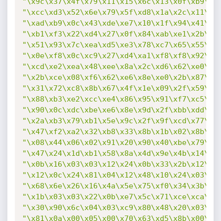
"\x9c\x37\x4f\x79\x11\x15\x6c\x13\x0f\xb9\xb
"\xcc\xd3\x52\x6e\x79\x5f\xd8\x1a\x2c\x11\x1
"\xad\xb9\x0c\x43\xde\xe7\x10\x1f\x94\x41\x1
"\xb1\xf3\x22\xd4\x27\x0f\x84\xab\xe1\x2b\x7
"\x51\x93\x7c\xea\xd5\xe3\x78\xc7\x65\x55\xf
"\x0e\xf8\x0c\xc9\x27\xd4\xa1\xf8\xf8\x92\x3
"\xcd\xe2\xea\x48\xee\x8a\x2c\xd6\x62\xe0\x8
"\x2b\xce\x08\xf6\x62\xe6\x8e\xe0\x2b\x87\xc
"\x31\x72\xc8\x8b\x67\x4f\x1e\x09\x2f\x59\x6
"\x88\xb3\xe2\xcc\xe4\x86\x95\x91\xf7\xc5\x5
"\x90\x0c\xdc\xbe\xe6\x8e\x9d\x2f\xbb\xdd\x2
"\x2a\xb3\x79\xb1\x5e\x9c\x2f\x9f\xcd\x77\xa
"\x47\xf2\xa2\x32\xb8\x33\x8b\x1b\x02\x8b\x8
"\x08\x44\x06\x02\x91\x20\x90\x40\xbe\x79\x1
"\x47\x24\x1d\xb1\x58\x8a\x4d\x9e\x4b\x14\xc
"\x0b\x16\x03\x03\x12\x24\x0b\x33\x2b\x12\x2
"\x12\x0c\x24\x81\x04\x12\x48\x10\x24\x03\xf
"\x68\x6e\x26\x16\x4a\x5e\x75\xf0\x34\x3b\xf
"\x1b\x03\x03\x22\x0b\xe7\x5c\x71\xce\xca\xc
"\x30\x90\x6c\x04\x03\xc9\x80\x48\x20\x03\x1
"\x81\x0a\x00\x05\x00\x70\x63\xd5\x8b\x00\xf