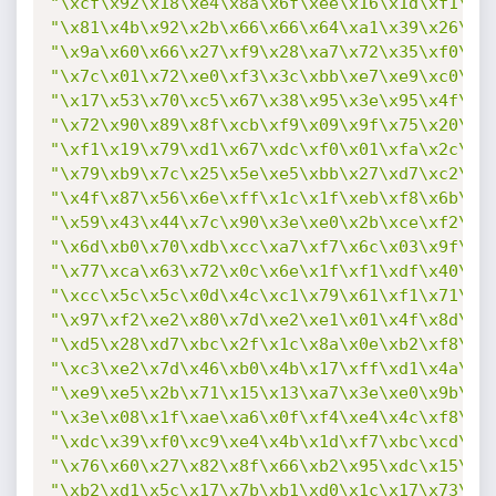
"\xcf\x92\x18\xe4\x8a\x6f\xee\x16\x1d\xf1\x2
"\x81\x4b\x92\x2b\x66\x66\x64\xa1\x39\x26\xb
"\x9a\x60\x66\x27\xf9\x28\xa7\x72\x35\xf0\xe
"\x7c\x01\x72\xe0\xf3\x3c\xbb\xe7\xe9\xc0\xc
"\x17\x53\x70\xc5\x67\x38\x95\x3e\x95\x4f\x7
"\x72\x90\x89\x8f\xcb\xf9\x09\x9f\x75\x20\x0
"\xf1\x19\x79\xd1\x67\xdc\xf0\x01\xfa\x2c\x9
"\x79\xb9\x7c\x25\x5e\xe5\xbb\x27\xd7\xc2\xc
"\x4f\x87\x56\x6e\xff\x1c\x1f\xeb\xf8\x6b\x0
"\x59\x43\x44\x7c\x90\x3e\xe0\x2b\xce\xf2\xd
"\x6d\xb0\x70\xdb\xcc\xa7\xf7\x6c\x03\x9f\xc
"\x77\xca\x63\x72\x0c\x6e\x1f\xf1\xdf\x40\x1
"\xcc\x5c\x5c\x0d\x4c\xc1\x79\x61\xf1\x71\x8
"\x97\xf2\xe2\x80\x7d\xe2\xe1\x01\x4f\x8d\xe
"\xd5\x28\xd7\xbc\x2f\x1c\x8a\x0e\xb2\xf8\xe
"\xc3\xe2\x7d\x46\xb0\x4b\x17\xff\xd1\x4a\x1
"\xe9\xe5\x2b\x71\x15\x13\xa7\x3e\xe0\x9b\x7
"\x3e\x08\x1f\xae\xa6\x0f\xf4\xe4\x4c\xf8\x5
"\xdc\x39\xf0\xc9\xe4\x4b\x1d\xf7\xbc\xcd\x7
"\x76\x60\x27\x82\x8f\x66\xb2\x95\xdc\x15\x5
"\xb2\xd1\x5c\x17\x7b\xb1\xd0\x1c\x17\x73\x7