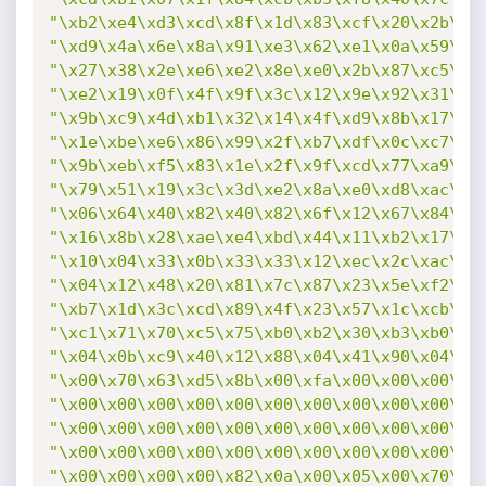
"\xb2\xe4\xd3\xcd\x8f\x1d\x83\xcf\x20\x2b\x0
"\xd9\x4a\x6e\x8a\x91\xe3\x62\xe1\x0a\x59\xd
"\x27\x38\x2e\xe6\xe2\x8e\xe0\x2b\x87\xc5\xa
"\xe2\x19\x0f\x4f\x9f\x3c\x12\x9e\x92\x31\xb
"\x9b\xc9\x4d\xb1\x32\x14\x4f\xd9\x8b\x17\x4
"\x1e\xbe\xe6\x86\x99\x2f\xb7\xdf\x0c\xc7\x0
"\x9b\xeb\xf5\x83\x1e\x2f\x9f\xcd\x77\xa9\x4
"\x79\x51\x19\x3c\x3d\xe2\x8a\xe0\xd8\xac\x3
"\x06\x64\x40\x82\x40\x82\x6f\x12\x67\x84\x2
"\x16\x8b\x28\xae\xe4\xbd\x44\x11\xb2\x17\x2
"\x10\x04\x33\x0b\x33\x33\x12\xec\x2c\xac\xe
"\x04\x12\x48\x20\x81\x7c\x87\x23\x5e\xf2\x3
"\xb7\x1d\x3c\xcd\x89\x4f\x23\x57\x1c\xcb\xc
"\xc1\x71\x70\xc5\x75\xb0\xb2\x30\xb3\xb0\x1
"\x04\x0b\xc9\x40\x12\x88\x04\x41\x90\x04\x1
"\x00\x70\x63\xd5\x8b\x00\xfa\x00\x00\x00\x0
"\x00\x00\x00\x00\x00\x00\x00\x00\x00\x00\x0
"\x00\x00\x00\x00\x00\x00\x00\x00\x00\x00\x0
"\x00\x00\x00\x00\x00\x00\x00\x00\x00\x00\x0
"\x00\x00\x00\x00\x82\x0a\x00\x05\x00\x70\x6