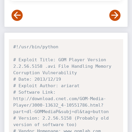
#!/usr/bin/python
# Exploit Title: GOM Player Version 
2.2.56.5158 .avi File Handling Memory 
Corruption Vulnerability 
# Date: 2013/12/19
# Exploit Author: ariarat
# Software Link: 
http://download.cnet.com/GOM-Media-
Player/3000-13632_4-10551786.html?
part=dl-GOMMediaP&subj=dl&tag=button
# Version: 2.2.56.5158 (Probably old 
version of software too)
# Vendor Homepage: www.gomlab.com