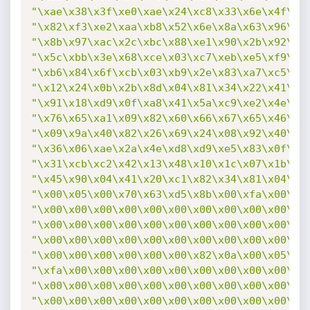
"\xae\x38\x3f\xe0\xae\x24\xc8\x33\x6e\x4f\x0
"\x82\xf3\xe2\xaa\xb8\x52\x6e\x8a\x63\x96\xe
"\x8b\x97\xac\x2c\xbc\x88\xe1\x90\x2b\x92\xa
"\x5c\xbb\x3e\x68\xce\x03\xc7\xeb\xe5\xf9\xf
"\xb6\x84\x6f\xcb\x03\xb9\x2e\x83\xa7\xc5\x4
"\x12\x24\x0b\x2b\x8d\x04\x81\x34\x22\x41\x2
"\x91\x18\xd9\x0f\xa8\x41\x5a\xc9\xe2\x4e\x2
"\x76\x65\xa1\x09\x82\x60\x66\x67\x65\x46\x8
"\x09\x9a\x40\x82\x26\x69\x24\x08\x92\x40\x0
"\x36\x06\xae\x2a\x4e\xd8\xd9\xe5\x83\x0f\xc
"\x31\xcb\xc2\x42\x13\x48\x10\x1c\x07\x1b\xe
"\x45\x90\x04\x41\x20\xc1\x82\x34\x81\x04\x1
"\x00\x05\x00\x70\x63\xd5\x8b\x00\xfa\x00\x0
"\x00\x00\x00\x00\x00\x00\x00\x00\x00\x00\x0
"\x00\x00\x00\x00\x00\x00\x00\x00\x00\x00\x0
"\x00\x00\x00\x00\x00\x00\x00\x00\x00\x00\x0
"\x00\x00\x00\x00\x00\x00\x82\x0a\x00\x05\x0
"\xfa\x00\x00\x00\x00\x00\x00\x00\x00\x00\x0
"\x00\x00\x00\x00\x00\x00\x00\x00\x00\x00\x0
"\x00\x00\x00\x00\x00\x00\x00\x00\x00\x00\x0