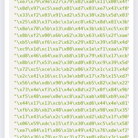
"\xe7\x79\x9e\x27\x79\x02\xa0\x11\x00\x4f\xb
"\x8d\x97\xc5\xed\x01\xd7\x03\xe7\x43\xf0\xa
"\x33\xf2\x03\x91\xd2\x53\x30\x2b\x5d\x03\xc
"\x25\x83\x37\xbc\x1a\xc8\x62\x8d\x81\x3b\xe
"\x8e\x78\x5b\x13\xdb\x44\x3b\xb1\xc5\xc8\x4
"\x8b\xf2\x00\x6b\x62\x3b\x63\x65\x2f\xae\x0
"\xb5\x48\xf6\xc2\x62\x29\x82\x39\x58\x4d\xb
"\xc9\x1d\xc1\xa7\x08\xee\x1e\xf1\xaa\x78\x1
"\xd8\x46\x64\xe3\xb8\x18\x79\x63\x17\xcb\x3
"\x8b\xf7\x53\xe2\x30\xd0\x03\xc9\x39\x5d\x4
"\x72\xc5\xce\x3c\xb2\x06\x72\x1c\x13\x4d\x7
"\x2c\x41\x16\xc1\x3e\xb0\x17\x7b\x15\xd7\x1
"\x56\x9a\xdb\x90\x9d\x9d\xb5\x82\x3e\x22\xc
"\x73\x4e\xf3\x51\x4e\x8d\x27\x0f\x84\x9b\xe
"\xf5\x48\xee\x0e\xc8\xa2\xab\x08\xb9\xe2\x0
"\x44\x17\x13\xcb\x34\xb0\xd6\x44\x4e\x81\x0
"\xfb\x3b\xb2\x48\xae\xb8\x1d\x98\xe3\x35\x1
"\x17\x43\x5a\x2c\x03\xab\xd2\xb2\x1f\x90\xe
"\x06\x59\xdc\x15\xf3\x30\xd0\xc5\x5c\x58\x5
"\xe7\x04\x1f\x86\x1b\x49\x42\x76\xde\xf2\x7
"\x5b\x36\x79\xc3\xc3\x72\xe0\x8a\x3c\xe0\x8