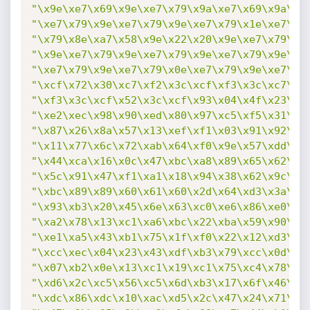
"\x9e\xe7\x69\x9e\xe7\x79\x9a\xe7\x69\x9a\xa
"\xe7\x79\x9e\xe7\x79\x9e\xe7\x79\x1e\xe7\x3
"\x79\x8e\xa7\x58\x9e\x22\x20\x9e\xe7\x79\x9
"\x9e\xe7\x79\x9e\xe7\x79\x9e\xe7\x79\x9e\xe
"\xe7\x79\x9e\xe7\x79\x0e\xe7\x79\x9e\xe7\x7
"\xcf\x72\x30\xc7\xf2\x3c\xcf\xf3\x3c\xc7\x0
"\xf3\x3c\xcf\x52\x3c\xcf\x93\x04\x4f\x23\x3
"\xe2\xec\x98\x90\xed\x80\x97\xc5\xf5\x31\xb
"\x87\x26\x8a\x57\x13\xef\xf1\x03\x91\x92\x5
"\x11\x77\x6c\x72\xab\x64\xf0\x9e\x57\xdd\x6
"\x44\xca\x16\x0c\x47\xbc\xa8\x89\x65\x62\x7
"\x5c\x91\x47\xf1\xa1\x18\x94\x38\x62\x9c\xb
"\xbc\x89\x89\x60\x61\x60\x2d\x64\xd3\x3a\xc
"\x93\xb3\x20\x45\x6e\x63\xc0\xe6\x86\xe0\x9
"\xa2\x78\x13\xc1\xa6\xbc\x22\xba\x59\x90\x2
"\xe1\xa5\x43\xb1\x75\x1f\xf0\x22\x12\xd3\xe
"\xcc\xec\x04\x23\x43\xdf\xb3\x79\xcc\x0d\xe
"\x07\xb2\x0e\x13\xc1\x19\xc1\x75\xc4\x78\xc
"\xd6\x2c\xc5\x56\xc5\x6d\xb3\x17\x6f\x46\xf
"\xdc\x86\xdc\x10\xac\xd5\x2c\x47\x24\x71\x4