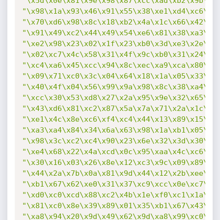
"\x5d\x0e\x81\x9e\x98\x87\xcc\xad\xb2\x9b\x3
"\x98\x1a\x93\x46\x91\x55\x38\xe1\xd4\xc6\x8
"\x70\xd6\x98\x8c\x18\xb2\x4a\x1c\x66\x42\xa
"\x91\x49\xc2\x44\x49\x54\xe6\x81\x38\xa3\x0
"\xe2\x98\x23\x02\x1f\x23\xb0\x3d\xe3\x2e\x7
"\x02\xc7\x4c\x58\x31\x4f\x9c\xb0\x31\x24\x6
"\xc4\xa6\x45\xcc\x94\x8c\xec\xa9\xca\x80\x9
"\x09\x71\xc0\x3c\x04\x64\x18\x1a\x05\x33\x5
"\x40\x4f\x04\x56\x99\x9a\x98\x8c\x38\xa4\xa
"\xcc\x30\x53\xd8\x27\x2a\x95\x9e\x32\x65\x4
"\x43\xd6\x81\xc2\x87\x5a\x7a\x71\x2a\x1c\x2
"\xe1\x4c\x8e\xc6\xf4\xc4\x44\x13\x89\x15\xa
"\xa3\xa4\x84\x34\x6a\x63\x98\x1a\xb1\x05\x5
"\x98\x3c\xc2\xc4\x90\x23\x6e\x32\x3d\x30\xc
"\xe4\x68\x22\x4a\xcd\x0c\x95\xaa\x4c\xc6\x4
"\x30\x16\x03\x26\x8e\x12\xc3\x9c\x09\x89\x0
"\x44\x2a\x7b\x0a\x81\x9d\x44\x12\x2b\xee\x3
"\xb1\x67\x62\xe0\x31\x37\xc9\xcc\x0e\xc7\xa
"\xd0\xc0\xcd\x88\xc2\x4b\x1e\xf0\xc1\x1a\x2
"\x81\xc0\x8e\x39\x89\x01\x35\xb1\x67\x43\x4
"\xa8\x94\x20\x9d\x49\x62\x9d\xa8\x99\xc0\x3