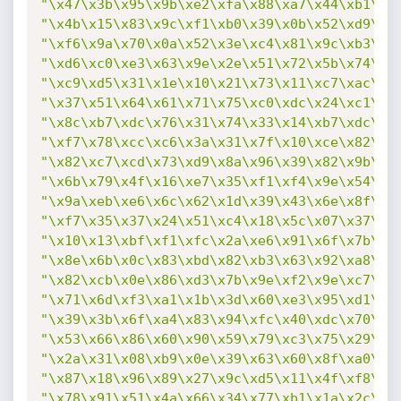
"\x47\x3b\x95\x9b\xe2\xfa\x88\xa7\x44\xb1\x3
"\x4b\x15\x83\x9c\xf1\xb0\x39\x0b\x52\xd9\x8
"\xf6\x9a\x70\x0a\x52\x3e\xc4\x81\x9c\xb3\xb
"\xd6\xc0\xe3\x63\x9e\x2e\x51\x72\x5b\x74\xc
"\xc9\xd5\x31\x1e\x10\x21\x73\x11\xc7\xac\x3
"\x37\x51\x64\x61\x71\x75\xc0\xdc\x24\xc1\xc
"\x8c\xb7\xdc\x76\x31\x74\x33\x14\xb7\xdc\x1
"\xf7\x78\xcc\xc6\x3a\x31\x7f\x10\xce\x82\x3
"\x82\xc7\xcd\x73\xd9\x8a\x96\x39\x82\x9b\xe
"\x6b\x79\x4f\x16\xe7\x35\xf1\xf4\x9e\x54\xa
"\x9a\xeb\xe6\x6c\x62\x1d\x39\x43\x6e\x8f\x3
"\xf7\x35\x37\x24\x51\xc4\x18\x5c\x07\x37\xb
"\x10\x13\xbf\xf1\xfc\x2a\xe6\x91\x6f\x7b\xc
"\x8e\x6b\x0c\x83\xbd\x82\xb3\x63\x92\xa8\xe
"\x82\xcb\x0e\x86\xd3\x7b\x9e\xf2\x9e\xc7\x1
"\x71\x6d\xf3\xa1\x1b\x3d\x60\xe3\x95\xd1\x6
"\x39\x3b\x6f\xa4\x83\x94\xfc\x40\xdc\x70\x7
"\x53\x66\x86\x60\x90\x59\x79\xc3\x75\x29\x6
"\x2a\x31\x08\xb9\x0e\x39\x63\x60\x8f\xa0\x2
"\x87\x18\x96\x89\x27\x9c\xd5\x11\x4f\xf8\xd
"\x78\x91\x51\x4a\x66\x34\x77\xb1\x1a\x2c\xa