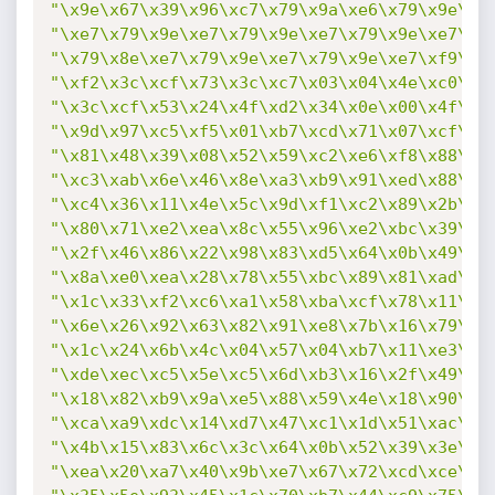
"\x9e\x67\x39\x96\xc7\x79\x9a\xe6\x79\x9e\xa
"\xe7\x79\x9e\xe7\x79\x9e\xe7\x79\x9e\xe7\x7
"\x79\x8e\xe7\x79\x9e\xe7\x79\x9e\xe7\xf9\xf
"\xf2\x3c\xcf\x73\x3c\xc7\x03\x04\x4e\xc0\x1
"\x3c\xcf\x53\x24\x4f\xd2\x34\x0e\x00\x4f\xb
"\x9d\x97\xc5\xf5\x01\xb7\xcd\x71\x07\xcf\x8
"\x81\x48\x39\x08\x52\x59\xc2\xe6\xf8\x88\x1
"\xc3\xab\x6e\x46\x8e\xa3\xb9\x91\xed\x88\x5
"\xc4\x36\x11\x4e\x5c\x9d\xf1\xc2\x89\x2b\xf
"\x80\x71\xe2\xea\x8c\x55\x96\xe2\xbc\x39\x2
"\x2f\x46\x86\x22\x98\x83\xd5\x64\x0b\x49\x7
"\x8a\xe0\xea\x28\x78\x55\xbc\x89\x81\xad\x7
"\x1c\x33\xf2\xc6\xa1\x58\xba\xcf\x78\x11\xc
"\x6e\x26\x92\x63\x82\x91\xe8\x7b\x16\x79\xc
"\x1c\x24\x6b\x4c\x04\x57\x04\xb7\x11\xe3\x1
"\xde\xec\xc5\x5e\xc5\x6d\xb3\x16\x2f\x49\xf
"\x18\x82\xb9\x9a\xe5\x88\x59\x4e\x18\x90\x1
"\xca\xa9\xdc\x14\xd7\x47\xc1\x1d\x51\xac\x8
"\x4b\x15\x83\x6c\x3c\x64\x0b\x52\x39\x3e\x6
"\xea\x20\xa7\x40\x9b\xe7\x67\x72\xcd\xce\xf