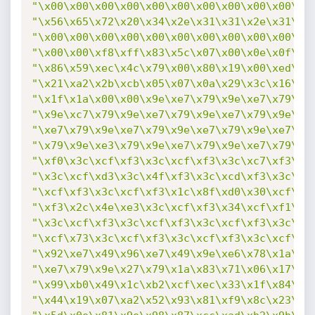
"\x00\x00\x00\x00\x00\x00\x00\x00\x00\x00\x0
"\x56\x65\x72\x20\x34\x2e\x31\x31\x2e\x31\x3
"\x00\x00\x00\x00\x00\x00\x00\x00\x00\x00\x3
"\x00\x00\xf8\xff\x83\x5c\x07\x00\x0e\x0f\x0
"\x86\x59\xec\x4c\x79\x00\x80\x19\x00\xed\x4
"\x21\xa2\x2b\xcb\x05\x07\x0a\x29\x3c\x16\x2
"\x1f\x1a\x00\x00\x9e\xe7\x79\x9e\xe7\x79\x9
"\x9e\xc7\x79\x9e\xe7\x79\x9e\xe7\x79\x9e\xe
"\xe7\x79\x9e\xe7\x79\x9e\xe7\x79\x9e\xe7\x7
"\x79\x9e\xe3\x79\x9e\xe7\x79\x9e\xe7\x79\x9
"\xf0\x3c\xcf\xf3\x3c\xcf\xf3\x3c\xc7\xf3\x3
"\x3c\xcf\xd3\x3c\x4f\xf3\x3c\xcd\xf3\x3c\xc
"\xcf\xf3\x3c\xcf\xf3\x1c\x8f\xd0\x30\xcf\xf
"\xf3\x2c\x4e\xe3\x3c\xcf\xf3\x34\xcf\xf1\x1
"\x3c\xcf\xf3\x3c\xcf\xf3\x3c\xcf\xf3\x3c\xc
"\xcf\x73\x3c\xcf\xf3\x3c\xcf\xf3\x3c\xcf\x8
"\x92\xe7\x49\x96\xe7\x49\x9e\xe6\x78\x1a\xe
"\xe7\x79\x9e\x27\x79\x1a\x83\x71\x06\x17\x1
"\x99\xb0\x49\x1c\xb2\xcf\xec\x33\x1f\x84\x9
"\x44\x19\x07\xa2\x52\x93\x81\xf9\x8c\x23\x2