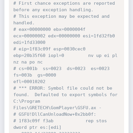
# First chance exceptions are reported 
before any exception handling.
# This exception may be expected and 
handled.
# eax=00000000 ebx=0000004f 
ecx=00000002 edx=00000000 esi=1fd32fb0 
edi=1fd33000
# eip=1f83c09f esp=0030cec0 
ebp=20b35f60 iopl=0         nv up ei pl 
nz na po nc
# cs=001b  ss=0023  ds=0023  es=0023  
fs=003b  gs=0000             
efl=00010202
# *** ERROR: Symbol file could not be 
found.  Defaulted to export symbols for 
C:\Program 
Files\GRETECH\GomPlayer\GSFU.ax - 
# GSFU!DllCanUnloadNow+0x2bb0f:
# 1f83c09f f3ab            rep stos 
dword ptr es:[edi]  