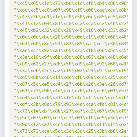
"\xc5\x65\x1e\x73\xb6\x1c\xf0\xb4\x88\x90\xe
"\xac\xc5\xc0\x07\x98\xf9\x08\xac\xca\x8b\x8
"\x47\x3b\xe1\xfd\xc0\x50\x6c\x85\xc5\x82\x0
"\x41\x12\x04\x81\xc8\xc2\xca\xc2\x40\x22\x1
"\x45\xb2\x32\x30\x20\x49\x10\x04\x33\xb2\x2
"\x0c\x0c\xbc\x20\x90\x0d\x19\x90\x60\x40\x2
"\x61\x60\x8d\x51\x82\x85\xaf\xef\x30\x84\x7
"\xac\xcf\x92\xa1\x65\x23\xf8\x66\x5e\xc5\x3
"\x3e\x10\x9f\x6b\x8d\x88\x63\x2e\x48\x6e\x9
"\xb9\x62\x27\xd8\x58\xd9\x48\x92\x60\xe1\xa
"\x3a\xe6\x2e\xa2\xf9\x02\x24\x9f\xe3\x19\x3
"\xe5\x8b\xc6\x14\xdc\xf0\x69\x4e\x25\x4e\x7
"\x87\x5c\xe5\xc4\x27\x6b\x26\x3e\x26\xd7\x2
"\x61\x73\x96\x4e\x7c\x76\x1e\xc6\x01\x57\xb
"\xe4\xa1\x70\x31\xfc\x1e\x1f\x7c\x7e\x76\x9
"\xdf\x3b\x8e\x79\x93\x4e\xca\xfe\x81\x4e\xf
"\x73\x1e\xbf\x8b\x27\xa7\xc2\x67\x9c\xf9\x0
"\x5c\x07\x03\xe7\xc3\x01\xfb\xe9\x3d\x57\xc
"\x9d\x12\xa7\xcc\x56\xf0\xf0\x11\x1f\xe2\x1
"\x73\x73\xce\x5c\x3c\x3d\x25\x3b\xb8\x2e\x4