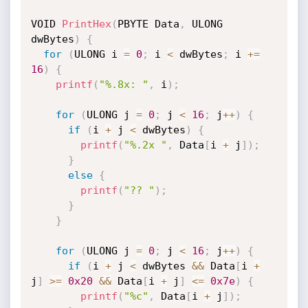
VOID 
PrintHex
(
PBYTE Data
,
 ULONG 
dwBytes
)
{
for
(
ULONG i 
=
0
;
 i 
<
 dwBytes
;
 i 
+
=
16
)
{
printf
(
"%.8x: "
,
 i
)
;
for
(
ULONG j 
=
0
;
 j 
<
16
;
 j
++
)
{
if
(
i 
+
 j 
<
 dwBytes
)
{
printf
(
"%.2x "
,
 Data
[
i 
+
 j
]
)
;
}
else
{
printf
(
"?? "
)
;
}
}
for
(
ULONG j 
=
0
;
 j 
<
16
;
 j
++
)
{
if
(
i 
+
 j 
<
 dwBytes 
&&
 Data
[
i 
+
j
]
>=
0x20
&&
 Data
[
i 
+
 j
]
<=
0x7e
)
{
printf
(
"%c"
,
 Data
[
i 
+
 j
]
)
;