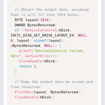
// Obtain the output data, assuming 
that it will fit into 1024 bytes.
  BYTE layout
[
1024
]
;
  DWORD BytesReturned
;
if
(
!
DeviceIoControl
(
hDisk
,
IOCTL_DISK_GET_DRIVE_LAYOUT_EX
,
NULL
,
0
,
 layout
,
sizeof
(
layout
)
,
&
BytesReturned
,
NULL
)
)
{
printf
(
"DeviceIoControl failed, 
%d\n"
,
GetLastError
(
)
)
;
CloseHandle
(
hDisk
)
;
return
1
;
}
// Dump the output data on screen and 
free resources.
PrintHex
(
layout
,
 BytesReturned
)
;
CloseHandle
(
hDisk
)
;