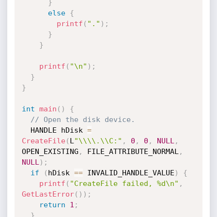
}
else
{
printf
(
"."
)
;
}
}
printf
(
"\n"
)
;
}
}
int
main
(
)
{
// Open the disk device.
  HANDLE hDisk 
=
CreateFile
(
L
"\\\\.\\C:"
,
0
,
0
,
NULL
,
OPEN_EXISTING
,
 FILE_ATTRIBUTE_NORMAL
,
NULL
)
;
if
(
hDisk 
==
 INVALID_HANDLE_VALUE
)
{
printf
(
"CreateFile failed, %d\n"
,
GetLastError
(
)
)
;
return
1
;
}