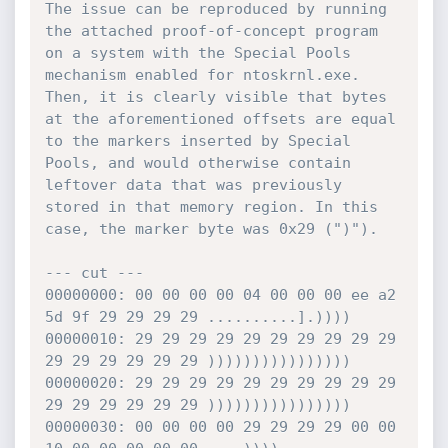
The issue can be reproduced by running 
the attached proof-of-concept program 
on a system with the Special Pools 
mechanism enabled for ntoskrnl.exe. 
Then, it is clearly visible that bytes 
at the aforementioned offsets are equal 
to the markers inserted by Special 
Pools, and would otherwise contain 
leftover data that was previously 
stored in that memory region. In this 
case, the marker byte was 0x29 (")").

--- cut ---

00000000: 00 00 00 00 04 00 00 00 ee a2 
5d 9f 29 29 29 29 ..........].))))

00000010: 29 29 29 29 29 29 29 29 29 29 
29 29 29 29 29 29 ))))))))))))))))

00000020: 29 29 29 29 29 29 29 29 29 29 
29 29 29 29 29 29 ))))))))))))))))

00000030: 00 00 00 00 29 29 29 29 00 00 