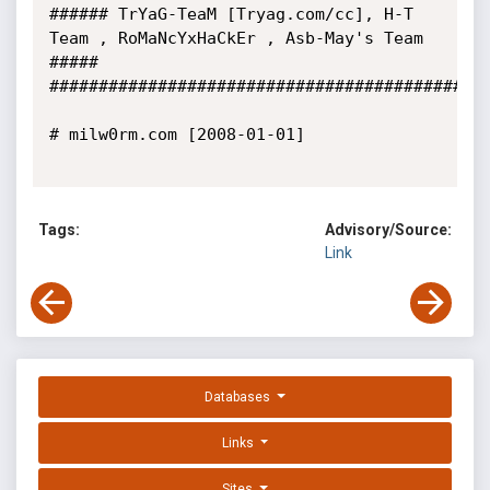
###### TrYaG-TeaM [Tryag.com/cc], H-T 
Team , RoMaNcYxHaCkEr , Asb-May's Team   
#####

#############################################
# milw0rm.com [2008-01-01]

Tags:
Advisory/Source:
Link
Databases
Links
Sites