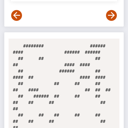
    ########                  ######              
####                ######  ######

  ##      ##                    ##                  
##                  ####  ####  

  ##              ######        ##            
####  ##                  ####  ####  

  ##            ##      ##      ##          
##    ####                  ##  ##  ##  

  ##    ######  ##      ##      ##    
##    ##      ##                  ##      
##  

  ##      ##    ##      ##      ##    
##    ##      ##                  ##      
##  
