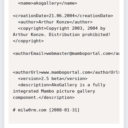
  <name>akogallery</name>

<creationDate>21.06.2004</creationDate>

  <author>Arthur Konze</author>

  <copyright>Copyright 2003, 2004 by 
Arthur Konze. Distribution prohibited!
</copyright>

<authorEmail>webmaster@mamboportal.com</autho
<authorUrl>www.mamboportal.com</authorUrl>

  <version>2.5 beta</version>

  <description>AkoGallery is a fully 
integrated Mambo picture gallery 
component.</description>

# milw0rm.com [2008-01-31]
