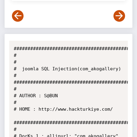
#############################################
#

#

#  joomla SQL Injection(com_akogallery)

#

#############################################
#

# AUTHOR : S@BUN

#

# HOME : http://www.hackturkiye.com/

#############################################
#

# DorKs 1 : allinurl: "com_akogallery"
