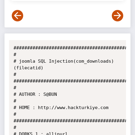
#############################################
#

# joomla SQL Injection(com_downloads)
(filecatid)

#

#############################################
#

# AUTHOR : S@BUN

#

# HOME : http://www.hackturkiye.com

#

#############################################
#

# DORKS 1 : allinurl 