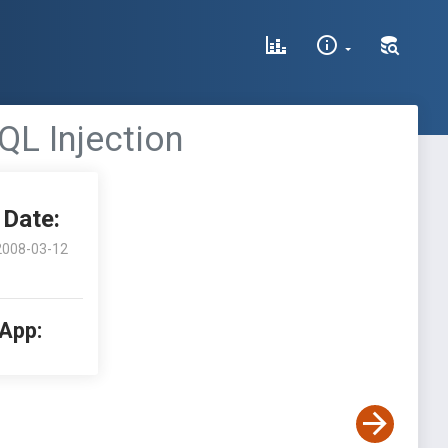
L Injection
Date:
2008-03-12
 App: