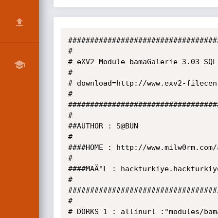
###################################
#

# eXV2 Module bamaGalerie 3.03 SQL 
#

# download=http://www.exv2-filecen
#

###################################
#

##AUTHOR : S@BUN

#

####HOME : http://www.milw0rm.com/a
#

####MAÄ°L : hackturkiye.hackturkiye
#

###################################
#

# DORKS 1 : allinurl :"modules/bama