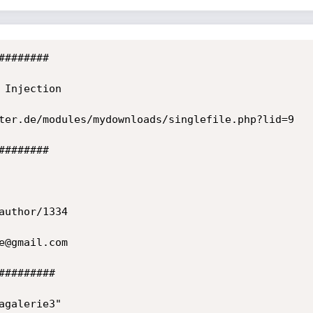
#######

Injection

ter.de/modules/mydownloads/singlefile.php?lid=9

#######

uthor/1334

@gmail.com

########

galerie3"
