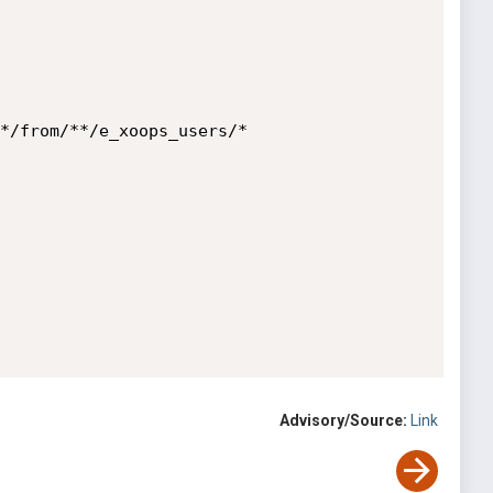
*/from/**/e_xoops_users/*

Advisory/Source:
Link