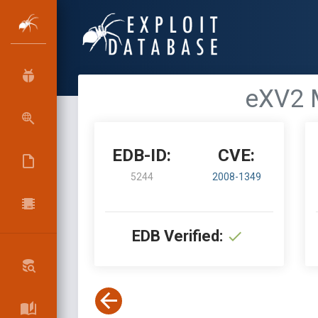
eXV2 M
EDB-ID:
CVE:
5244
2008-1349
EDB Verified: