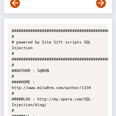
##########################################

#

# powered by Site Sift scripts SQL 
Injection

#

##########################################

#

##AUTHOR : S@BUN

#

####HOME : 
http://www.milw0rm.com/author/1334

#

####BLOG : http://my.opera.com/SQL-
Injection/blog/

#
