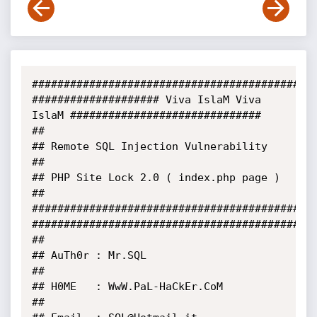
#############################################
#################### Viva IslaM Viva 
IslaM ##############################

##

## Remote SQL Injection Vulnerability

##

## PHP Site Lock 2.0 ( index.php page )

##

#############################################
#############################################
##

## AuTh0r : Mr.SQL

##

## H0ME   : WwW.PaL-HaCkEr.CoM

##
