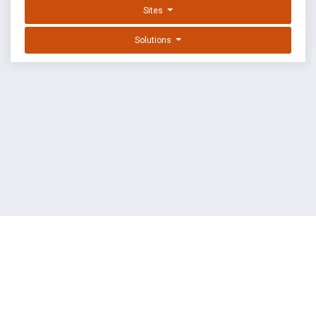
Sites
Solutions
EXPLOIT DATABASE BY OFFSEC
TERMS
PRIVACY
ABOUT US
FAQ
COOKIES
©
OffSec Services Limited
2026. All rights reserved.