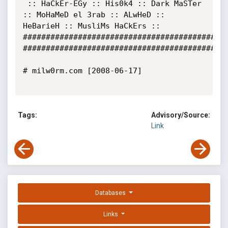
 :: HaCkEr-EGy :: His0k4 :: Dark MaSTer 
:: MoHaMeD el 3rab :: ALwHeD :: 
HeBarieH :: MusliMs HaCkErs ::

#############################################
#############################################
# milw0rm.com [2008-06-17]

Tags:
Advisory/Source:
Link
Databases
Links