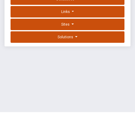
Links
Sites
Solutions
EXPLOIT DATABASE BY OFFSEC
TERMS
PRIVACY
ABOUT US
FAQ
COOKIES