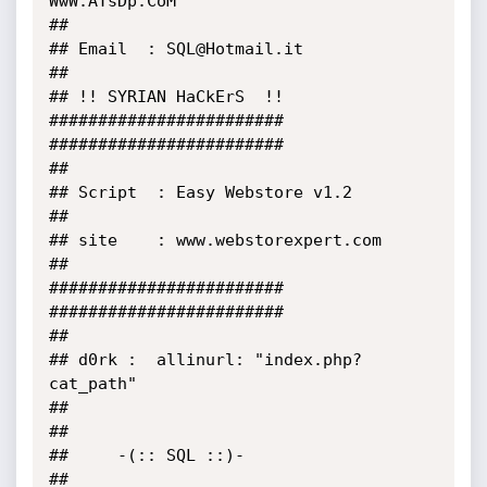
WwW.ATsDp.CoM

##

## Email  : SQL@Hotmail.it

##

## !! SYRIAN HaCkErS  !!

########################

########################

##

## Script  : Easy Webstore v1.2

##

## site    : www.webstorexpert.com

##

########################

########################

##

## d0rk :  allinurl: "index.php?
cat_path"

##

##

##     -(:: SQL ::)-

##
