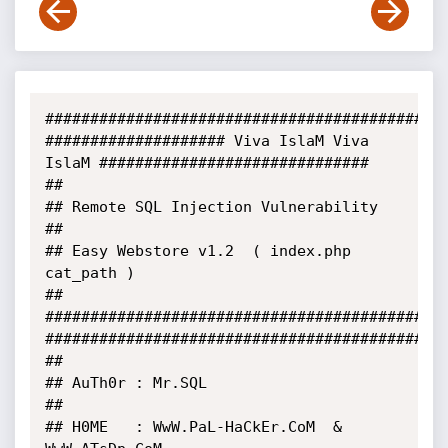
#############################################
#################### Viva IslaM Viva 
IslaM ##############################

##

## Remote SQL Injection Vulnerability

##

## Easy Webstore v1.2  ( index.php 
cat_path )

##

#############################################
#############################################
##

## AuTh0r : Mr.SQL

##

## H0ME   : WwW.PaL-HaCkEr.CoM  &  