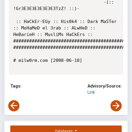
                                  -(:: 
!Gr3E3E3E3E3E3E3TzZ! ::)-

 :: HaCkEr-EGy :: His0k4 :: Dark MaSTer 
:: MoHaMeD el 3rab :: ALwHeD :: 
HeBarieH :: MusliMs HaCkErs ::

#############################################
#############################################
# milw0rm.com [2008-06-18]

Tags:
Advisory/Source:
Link
Databases