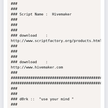
###                                                                                           
###

### Script Name :  Hivemaker                                                                  
###

###                                                                                           
###

### download    :  
http://www.scriptfactory.org/products.html                                 
###  

###                                                                                           
###

### download    :  
http://www.hivemaker.com                                                   
###

#############################################
#############################################
###                                                                                           
###

### d0rk ::  "use your mind "                                                                 
###
