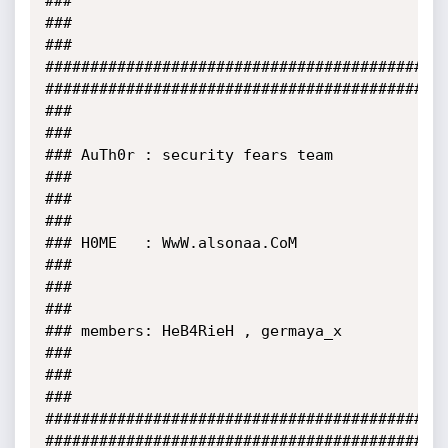
###

###                                                                                           
###

#############################################
#############################################
###                                                                                           
###

### AuTh0r : security fears team                                                              
###

###                                                                                           
###

### H0ME   : WwW.alsonaa.CoM                                                                  
###

###                                                                                           
###    

### members: HeB4RieH , germaya_x                                                             
###

###                                                                                           
###

#############################################
#############################################