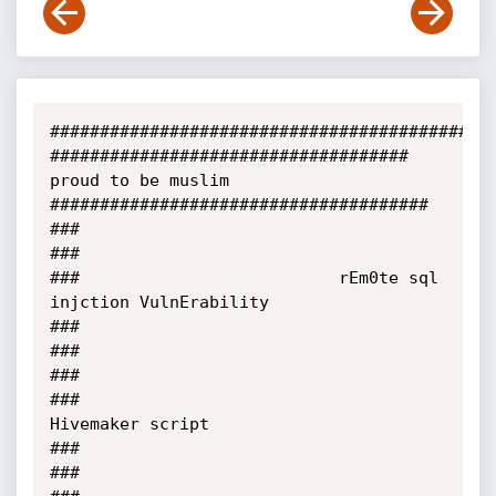
#############################################
####################################  
proud to be muslim   
######################################

###                                                                                           
###

###                          rEm0te sql 
injction VulnErability                                
###

###                                                                                           
###

###                                   
Hivemaker script                                        
###

###                                                                                           