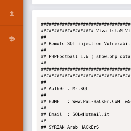
##################################
#################### Viva IslaM Vi
##

## Remote SQL injection Vulnerabili
##

## PHPFootball 1.6 ( show.php dbtab
##                            

##################################
##################################
##

## AuTh0r : Mr.SQL

##

## H0ME   : WwW.PaL-HaCkEr.CoM  &&
##

## Email  : SQL@Hotmail.it

##

## SYRIAN Arab HACkErS
