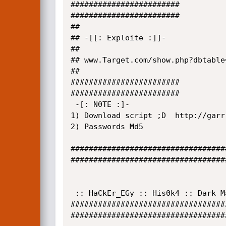
########################

########################

##

## -[[: Exploite :]]-

##

## www.Target.com/show.php?dbtable
##

########################

########################

 -[: N0TE :]-

1) Download script ;D  http://garr
2) Passwords Md5

##################################
##################################
                                  -(:: !Gr3E3E3E3E3E3E3TzZ! ::)-

 :: HaCkEr_EGy :: His0k4 :: Dark MaSTer :: MoHaMeD el 3rab :: ALwHeD :: milw0rm :: MuslimS HaCkErS ::

##################################
##################################