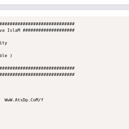
#############################

va IslaM ####################

ty

le )

#############################

#############################

  WwW.AtsDp.CoM/f
