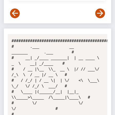
##############################################
#       .___             __          
_______       .___        # 

#     __| _/____ _______|  | __ ____ \   
_  \    __| _/____    # 

#    / __ |\__  \\_  __ \  |/ // ___\/  
/_\  \  / __ |/ __ \   # 

#   / /_/ | / __ \|  | \/    <\  \___\  
\_/   \/ /_/ \  ___/   # 

#   \____ |(______/__|  |__|_ 
\\_____>\_____  /\_____|\____\   # 

#        \/                  \/             
\/                 # 

#                   ___________   