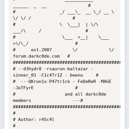
______  _  __                # 

#                 _/ ___\_  __ \_/ __ \ 
\/ \/ /                # 

#                 \  \___|  | \/\  
___/\     /                 # 

#                  \___  >__|    \___  
>\/\_/                  # 

#      est.2007        \/            \/   
forum.darkc0de.com   # 

##############################################
# --d3hydr8 -rsauron-baltazar -
sinner_01 -C1c4Tr1Z - beenu     # 

#  ---QKrun1x-P47tr1ck - FeDeReR -MAGE 
-JeTFyrE                #

#                   and all darkc0de 
members                ---# 

##############################################
# 

# Author: r45c4l 

# 
