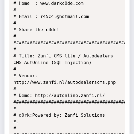
# Home  : www.darkc0de.com 

# 

# Email : r45c4l@hotmail.com 

# 

# Share the c0de! 

# 

##############################################
# 

# Title: Zanfi CMS lite / Autodealers 
CMS AutOnline (SQL Injection)

#

# Vendor: 
http://www.zanfi.nl/autodealerscms.php

# 

# Demo: http://autonline.zanfi.nl/

#############################################
#

# d0rk:Powered by: Zanfi Solutions

#.  

# 
