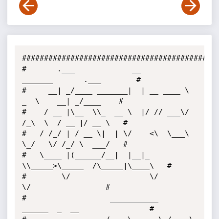
##############################################
#       .___             __          
_______       .___        # 

#     __| _/____ _______|  | __ ____ \   
_  \    __| _/____    # 

#    / __ |\__  \\_  __ \  |/ // ___\/  
/_\  \  / __ |/ __ \   # 

#   / /_/ | / __ \|  | \/    <\  \___\  
\_/   \/ /_/ \  ___/   # 

#   \____ |(______/__|  |__|_ 
\\_____>\_____  /\_____|\____\   # 

#        \/                  \/             
\/                 # 

#                   ___________   
______  _  __                # 
