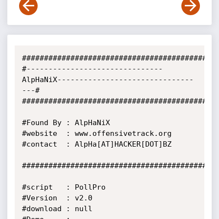
#############################################
#-------------------------------
AlpHaNiX-------------------------------
---#

#############################################
#Found By : AlpHaNiX

#website  : www.offensivetrack.org

#contact  : AlpHa[AT]HACKER[DOT]BZ

#############################################
#script   : PollPro

#Version  : v2.0

#download : null
