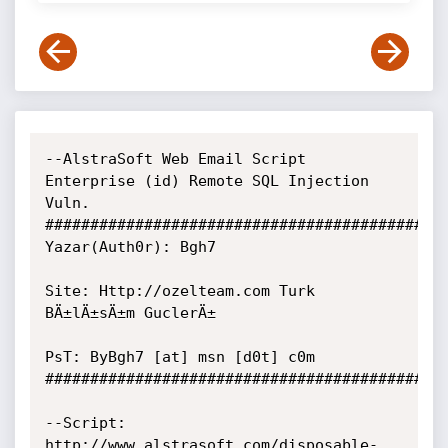
--AlstraSoft Web Email Script 
Enterprise (id) Remote SQL Injection 
Vuln.

############################################

Yazar(Auth0r): Bgh7

Site: Http://ozelteam.com Turk 
BÄ±lÄ±sÄ±m GuclerÄ±

PsT: ByBgh7 [at] msn [d0t] c0m

############################################

--Script: 
http://www.alstrasoft.com/disposable-