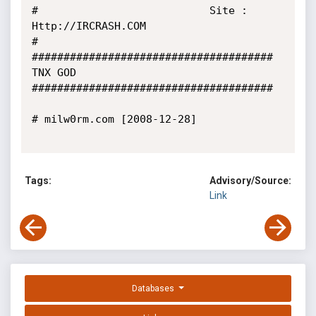
#                           Site : 
Http://IRCRASH.COM                               
#

###################################### 
TNX GOD 
######################################

# milw0rm.com [2008-12-28]

Tags:
Advisory/Source:
Link
Databases