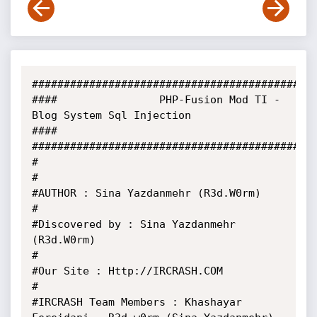
#############################################
####              	PHP-Fusion Mod TI - 
Blog System Sql Injection                
####

#############################################
#                                                                                   
#

#AUTHOR : Sina Yazdanmehr (R3d.W0rm)                                                
#

#Discovered by : Sina Yazdanmehr 
(R3d.W0rm)                                         
#

#Our Site : Http://IRCRASH.COM                                                      
#

#IRCRASH Team Members : Khashayar 