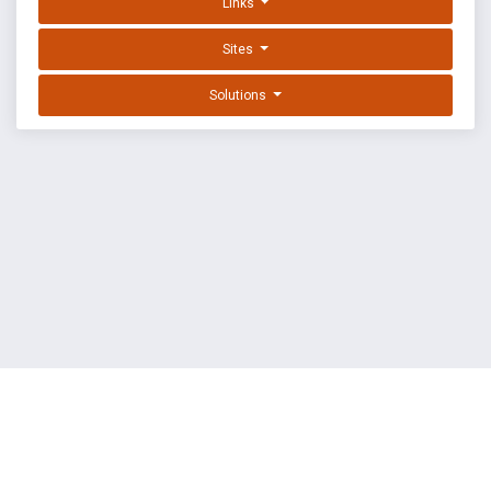
Links
Sites
Solutions
EXPLOIT DATABASE BY OFFSEC
TERMS
PRIVACY
ABOUT US
FAQ
COOKIES