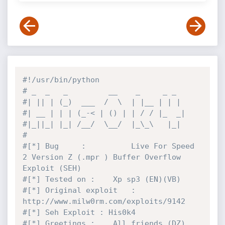
#!/usr/bin/python
# _  _   _         __    _     _ _  
#| || | (_)  ___  /  \  | |__ | | | 
#| __ | | | (_-< | () | | / / |_  _|
#|_||_| |_| /__/  \__/  |_\_\   |_| 
#
#[*] Bug     :      	Live For Speed 
2 Version Z (.mpr ) Buffer Overflow 
Exploit (SEH)
#[*] Tested on :    Xp sp3 (EN)(VB)
#[*] Original exploit 	:   
http://www.milw0rm.com/exploits/9142
#[*] Seh Exploit : His0k4
#[*] Greetings :    All friends (DZ)