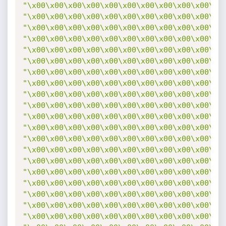
"\x00\x00\x00\x00\x00\x00\x00\x00\x00\x00\x0
"\x00\x00\x00\x00\x00\x00\x00\x00\x00\x00\x0
"\x00\x00\x00\x00\x00\x00\x00\x00\x00\x00\x0
"\x00\x00\x00\x00\x00\x00\x00\x00\x00\x00\x0
"\x00\x00\x00\x00\x00\x00\x00\x00\x00\x00\x0
"\x00\x00\x00\x00\x00\x00\x00\x00\x00\x00\x0
"\x00\x00\x00\x00\x00\x00\x00\x00\x00\x00\x0
"\x00\x00\x00\x00\x00\x00\x00\x00\x00\x00\x0
"\x00\x00\x00\x00\x00\x00\x00\x00\x00\x00\x0
"\x00\x00\x00\x00\x00\x00\x00\x00\x00\x00\x0
"\x00\x00\x00\x00\x00\x00\x00\x00\x00\x00\x0
"\x00\x00\x00\x00\x00\x00\x00\x00\x00\x00\x0
"\x00\x00\x00\x00\x00\x00\x00\x00\x00\x00\x0
"\x00\x00\x00\x00\x00\x00\x00\x00\x00\x00\x0
"\x00\x00\x00\x00\x00\x00\x00\x00\x00\x00\x0
"\x00\x00\x00\x00\x00\x00\x00\x00\x00\x00\x0
"\x00\x00\x00\x00\x00\x00\x00\x00\x00\x00\x0
"\x00\x00\x00\x00\x00\x00\x00\x00\x00\x00\x0
"\x00\x00\x00\x00\x00\x00\x00\x00\x00\x00\x0
"\x00\x00\x00\x00\x00\x00\x00\x00\x00\x00\x0