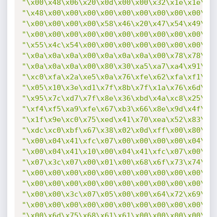
"\x00\x48\x06\x20\x0d\x00\x00\x32\x1e\x1e\x0
"\x48\x00\x00\x00\x00\x00\x00\x00\x00\x00\x0
"\x00\x00\x00\x00\x58\x46\x20\x47\x54\x49\x0
"\x00\x00\x00\x00\x00\x00\x00\x00\x00\x00\x0
"\x55\x4c\x54\x00\x00\x00\x00\x00\x00\x00\x0
"\x0a\x0a\x0a\x00\x0a\x0a\x0a\x00\x78\x78\x7
"\x0a\x0a\x0a\x00\x80\x30\xa5\xa7\xa4\x91\xc
"\xc0\xfa\x2a\xe5\x0a\x76\xfe\x62\xfa\xf1\x4
"\x05\x10\x3e\xd1\x7f\x8b\x7f\x1a\x76\x6d\x5
"\x95\x7c\xd7\x7f\x8e\x36\xbd\x4a\xc8\x25\x7
"\xf4\xf5\xa9\xfe\x67\xb3\x66\x8e\x9d\x4f\xf
"\x1f\x9e\xc0\x75\xed\x41\x70\xea\x52\x83\x3
"\xdc\xc0\xbf\x67\x38\x02\x0d\xff\x00\x80\x0
"\x00\x04\x41\xfc\x07\x00\x00\x00\x00\x04\x4
"\x00\x04\x41\x10\x00\x04\x41\xfc\x07\x00\x0
"\x07\x3c\x07\x00\x01\x00\x68\x6f\x73\x74\x0
"\x00\x00\x00\x00\x00\x00\x00\x00\x00\x00\x0
"\x00\x00\x00\x00\x00\x00\x00\x00\x00\x00\x0
"\x00\x00\x3c\x07\x05\x00\x00\x64\x72\x69\x7
"\x00\x00\x00\x00\x00\x00\x00\x00\x00\x00\x0
"\x00\x6d\x75\x68\x61\x61\x00\x00\x00\x00\x0