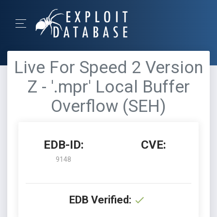
Live For Speed 2 Version
Z - '.mpr' Local Buffer
Overflow (SEH)
EDB-ID:
CVE:
9148
EDB Verified: