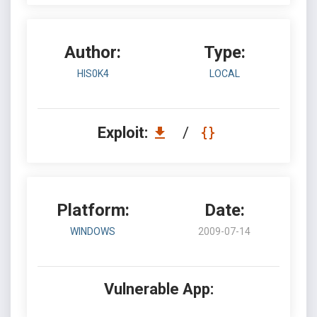
Author:
Type:
HIS0K4
LOCAL
Exploit:
/
Platform:
Date:
WINDOWS
2009-07-14
Vulnerable App: