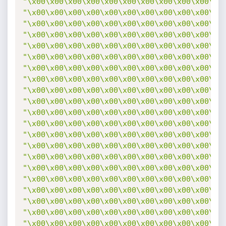
"\x00\x00\x00\x00\x00\x00\x00\x00\x00\x00\x0
"\x00\x00\x00\x00\x00\x00\x00\x00\x00\x00\x0
"\x00\x00\x00\x00\x00\x00\x00\x00\x00\x00\x0
"\x00\x00\x00\x00\x00\x00\x00\x00\x00\x00\x0
"\x00\x00\x00\x00\x00\x00\x00\x00\x00\x00\x0
"\x00\x00\x00\x00\x00\x00\x00\x00\x00\x00\x0
"\x00\x00\x00\x00\x00\x00\x00\x00\x00\x00\x0
"\x00\x00\x00\x00\x00\x00\x00\x00\x00\x00\x0
"\x00\x00\x00\x00\x00\x00\x00\x00\x00\x00\x0
"\x00\x00\x00\x00\x00\x00\x00\x00\x00\x00\x0
"\x00\x00\x00\x00\x00\x00\x00\x00\x00\x00\x0
"\x00\x00\x00\x00\x00\x00\x00\x00\x00\x00\x0
"\x00\x00\x00\x00\x00\x00\x00\x00\x00\x00\x0
"\x00\x00\x00\x00\x00\x00\x00\x00\x00\x00\x0
"\x00\x00\x00\x00\x00\x00\x00\x00\x00\x00\x0
"\x00\x00\x00\x00\x00\x00\x00\x00\x00\x00\x0
"\x00\x00\x00\x00\x00\x00\x00\x00\x00\x00\x0
"\x00\x00\x00\x00\x00\x00\x00\x00\x00\x00\x0
"\x00\x00\x00\x00\x00\x00\x00\x00\x00\x00\x0
"\x00\x00\x00\x00\x00\x00\x00\x00\x00\x00\x0
"\x00\x00\x00\x00\x00\x00\x00\x00\x00\x00\x0