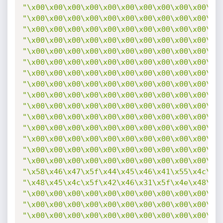
"\x00\x00\x00\x00\x00\x00\x00\x00\x00\x00\x0
"\x00\x00\x00\x00\x00\x00\x00\x00\x00\x00\x0
"\x00\x00\x00\x00\x00\x00\x00\x00\x00\x00\x0
"\x00\x00\x00\x00\x00\x00\x00\x00\x00\x00\x0
"\x00\x00\x00\x00\x00\x00\x00\x00\x00\x00\x0
"\x00\x00\x00\x00\x00\x00\x00\x00\x00\x00\x0
"\x00\x00\x00\x00\x00\x00\x00\x00\x00\x00\x0
"\x00\x00\x00\x00\x00\x00\x00\x00\x00\x00\x0
"\x00\x00\x00\x00\x00\x00\x00\x00\x00\x00\x0
"\x00\x00\x00\x00\x00\x00\x00\x00\x00\x00\x0
"\x00\x00\x00\x00\x00\x00\x00\x00\x00\x00\x0
"\x00\x00\x00\x00\x00\x00\x00\x00\x00\x00\x0
"\x00\x00\x00\x00\x00\x00\x00\x00\x00\x00\x0
"\x00\x00\x00\x00\x00\x00\x00\x00\x00\x00\x0
"\x00\x00\x00\x00\x00\x00\x00\x00\x00\x00\x0
"\x58\x46\x47\x5f\x44\x45\x46\x41\x55\x4c\x5
"\x48\x45\x4c\x5f\x42\x46\x31\x5f\x4e\x48\x0
"\x00\x00\x00\x00\x00\x00\x00\x00\x00\x00\x0
"\x00\x00\x00\x00\x00\x00\x00\x00\x00\x00\x0
"\x00\x00\x00\x00\x00\x00\x00\x00\x00\x00\x0