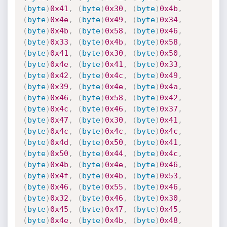
(
byte
)
0x41
,
(
byte
)
0x30
,
(
byte
)
0x4b
,
(
byte
)
0x4e
,
(
byte
)
0x49
,
(
byte
)
0x34
,
(
byte
)
0x4b
,
(
byte
)
0x58
,
(
byte
)
0x46
,
(
byte
)
0x33
,
(
byte
)
0x4b
,
(
byte
)
0x58
,
(
byte
)
0x41
,
(
byte
)
0x30
,
(
byte
)
0x50
,
(
byte
)
0x4e
,
(
byte
)
0x41
,
(
byte
)
0x33
,
(
byte
)
0x42
,
(
byte
)
0x4c
,
(
byte
)
0x49
,
(
byte
)
0x39
,
(
byte
)
0x4e
,
(
byte
)
0x4a
,
(
byte
)
0x46
,
(
byte
)
0x58
,
(
byte
)
0x42
,
(
byte
)
0x4c
,
(
byte
)
0x46
,
(
byte
)
0x37
,
(
byte
)
0x47
,
(
byte
)
0x30
,
(
byte
)
0x41
,
(
byte
)
0x4c
,
(
byte
)
0x4c
,
(
byte
)
0x4c
,
(
byte
)
0x4d
,
(
byte
)
0x50
,
(
byte
)
0x41
,
(
byte
)
0x50
,
(
byte
)
0x44
,
(
byte
)
0x4c
,
(
byte
)
0x4b
,
(
byte
)
0x4e
,
(
byte
)
0x46
,
(
byte
)
0x4f
,
(
byte
)
0x4b
,
(
byte
)
0x53
,
(
byte
)
0x46
,
(
byte
)
0x55
,
(
byte
)
0x46
,
(
byte
)
0x32
,
(
byte
)
0x46
,
(
byte
)
0x30
,
(
byte
)
0x45
,
(
byte
)
0x47
,
(
byte
)
0x45
,
(
byte
)
0x4e
,
(
byte
)
0x4b
,
(
byte
)
0x48
,