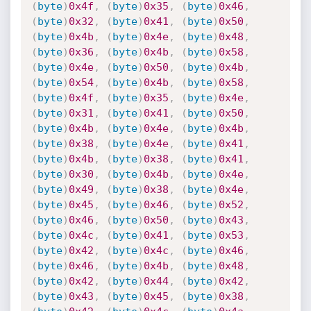
(
byte
)
0x4f
,
(
byte
)
0x35
,
(
byte
)
0x46
,
(
byte
)
0x32
,
(
byte
)
0x41
,
(
byte
)
0x50
,
(
byte
)
0x4b
,
(
byte
)
0x4e
,
(
byte
)
0x48
,
(
byte
)
0x36
,
(
byte
)
0x4b
,
(
byte
)
0x58
,
(
byte
)
0x4e
,
(
byte
)
0x50
,
(
byte
)
0x4b
,
(
byte
)
0x54
,
(
byte
)
0x4b
,
(
byte
)
0x58
,
(
byte
)
0x4f
,
(
byte
)
0x35
,
(
byte
)
0x4e
,
(
byte
)
0x31
,
(
byte
)
0x41
,
(
byte
)
0x50
,
(
byte
)
0x4b
,
(
byte
)
0x4e
,
(
byte
)
0x4b
,
(
byte
)
0x38
,
(
byte
)
0x4e
,
(
byte
)
0x41
,
(
byte
)
0x4b
,
(
byte
)
0x38
,
(
byte
)
0x41
,
(
byte
)
0x30
,
(
byte
)
0x4b
,
(
byte
)
0x4e
,
(
byte
)
0x49
,
(
byte
)
0x38
,
(
byte
)
0x4e
,
(
byte
)
0x45
,
(
byte
)
0x46
,
(
byte
)
0x52
,
(
byte
)
0x46
,
(
byte
)
0x50
,
(
byte
)
0x43
,
(
byte
)
0x4c
,
(
byte
)
0x41
,
(
byte
)
0x53
,
(
byte
)
0x42
,
(
byte
)
0x4c
,
(
byte
)
0x46
,
(
byte
)
0x46
,
(
byte
)
0x4b
,
(
byte
)
0x48
,
(
byte
)
0x42
,
(
byte
)
0x44
,
(
byte
)
0x42
,
(
byte
)
0x43
,
(
byte
)
0x45
,
(
byte
)
0x38
,