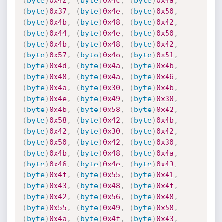
(
byte
)
0x42
,
(
byte
)
0x4c
,
(
byte
)
0x4a
,
(
byte
)
0x37
,
(
byte
)
0x4e
,
(
byte
)
0x50
,
(
byte
)
0x4b
,
(
byte
)
0x48
,
(
byte
)
0x42
,
(
byte
)
0x44
,
(
byte
)
0x4e
,
(
byte
)
0x50
,
(
byte
)
0x4b
,
(
byte
)
0x48
,
(
byte
)
0x42
,
(
byte
)
0x57
,
(
byte
)
0x4e
,
(
byte
)
0x51
,
(
byte
)
0x4d
,
(
byte
)
0x4a
,
(
byte
)
0x4b
,
(
byte
)
0x48
,
(
byte
)
0x4a
,
(
byte
)
0x46
,
(
byte
)
0x4a
,
(
byte
)
0x30
,
(
byte
)
0x4b
,
(
byte
)
0x4e
,
(
byte
)
0x49
,
(
byte
)
0x30
,
(
byte
)
0x4b
,
(
byte
)
0x58
,
(
byte
)
0x42
,
(
byte
)
0x58
,
(
byte
)
0x42
,
(
byte
)
0x4b
,
(
byte
)
0x42
,
(
byte
)
0x30
,
(
byte
)
0x42
,
(
byte
)
0x50
,
(
byte
)
0x42
,
(
byte
)
0x30
,
(
byte
)
0x4b
,
(
byte
)
0x48
,
(
byte
)
0x4a
,
(
byte
)
0x46
,
(
byte
)
0x4e
,
(
byte
)
0x43
,
(
byte
)
0x4f
,
(
byte
)
0x55
,
(
byte
)
0x41
,
(
byte
)
0x43
,
(
byte
)
0x48
,
(
byte
)
0x4f
,
(
byte
)
0x42
,
(
byte
)
0x56
,
(
byte
)
0x48
,
(
byte
)
0x55
,
(
byte
)
0x49
,
(
byte
)
0x58
,
(
byte
)
0x4a
,
(
byte
)
0x4f
,
(
byte
)
0x43
,