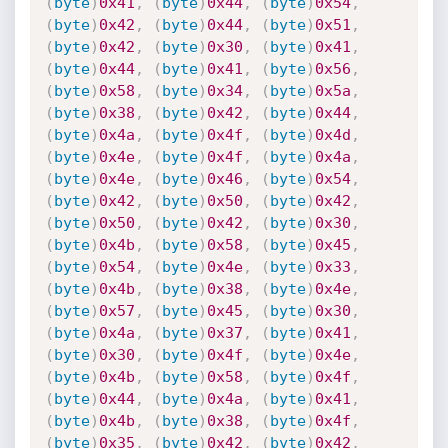
(
byte
)
0x41
,
(
byte
)
0x44
,
(
byte
)
0x54
,
(
byte
)
0x42
,
(
byte
)
0x44
,
(
byte
)
0x51
,
(
byte
)
0x42
,
(
byte
)
0x30
,
(
byte
)
0x41
,
(
byte
)
0x44
,
(
byte
)
0x41
,
(
byte
)
0x56
,
(
byte
)
0x58
,
(
byte
)
0x34
,
(
byte
)
0x5a
,
(
byte
)
0x38
,
(
byte
)
0x42
,
(
byte
)
0x44
,
(
byte
)
0x4a
,
(
byte
)
0x4f
,
(
byte
)
0x4d
,
(
byte
)
0x4e
,
(
byte
)
0x4f
,
(
byte
)
0x4a
,
(
byte
)
0x4e
,
(
byte
)
0x46
,
(
byte
)
0x54
,
(
byte
)
0x42
,
(
byte
)
0x50
,
(
byte
)
0x42
,
(
byte
)
0x50
,
(
byte
)
0x42
,
(
byte
)
0x30
,
(
byte
)
0x4b
,
(
byte
)
0x58
,
(
byte
)
0x45
,
(
byte
)
0x54
,
(
byte
)
0x4e
,
(
byte
)
0x33
,
(
byte
)
0x4b
,
(
byte
)
0x38
,
(
byte
)
0x4e
,
(
byte
)
0x57
,
(
byte
)
0x45
,
(
byte
)
0x30
,
(
byte
)
0x4a
,
(
byte
)
0x37
,
(
byte
)
0x41
,
(
byte
)
0x30
,
(
byte
)
0x4f
,
(
byte
)
0x4e
,
(
byte
)
0x4b
,
(
byte
)
0x58
,
(
byte
)
0x4f
,
(
byte
)
0x44
,
(
byte
)
0x4a
,
(
byte
)
0x41
,
(
byte
)
0x4b
,
(
byte
)
0x38
,
(
byte
)
0x4f
,
(
byte
)
0x35
,
(
byte
)
0x42
,
(
byte
)
0x42
,