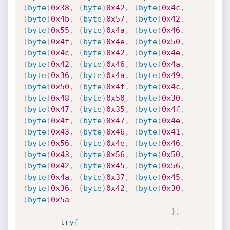
(
byte
)
0x38
,
(
byte
)
0x42
,
(
byte
)
0x4c
,
(
byte
)
0x4b
,
(
byte
)
0x57
,
(
byte
)
0x42
,
(
byte
)
0x55
,
(
byte
)
0x4a
,
(
byte
)
0x46
,
(
byte
)
0x4f
,
(
byte
)
0x4e
,
(
byte
)
0x50
,
(
byte
)
0x4c
,
(
byte
)
0x42
,
(
byte
)
0x4e
,
(
byte
)
0x42
,
(
byte
)
0x46
,
(
byte
)
0x4a
,
(
byte
)
0x36
,
(
byte
)
0x4a
,
(
byte
)
0x49
,
(
byte
)
0x50
,
(
byte
)
0x4f
,
(
byte
)
0x4c
,
(
byte
)
0x48
,
(
byte
)
0x50
,
(
byte
)
0x30
,
(
byte
)
0x47
,
(
byte
)
0x35
,
(
byte
)
0x4f
,
(
byte
)
0x4f
,
(
byte
)
0x47
,
(
byte
)
0x4e
,
(
byte
)
0x43
,
(
byte
)
0x46
,
(
byte
)
0x41
,
(
byte
)
0x56
,
(
byte
)
0x4e
,
(
byte
)
0x46
,
(
byte
)
0x43
,
(
byte
)
0x56
,
(
byte
)
0x50
,
(
byte
)
0x42
,
(
byte
)
0x45
,
(
byte
)
0x56
,
(
byte
)
0x4a
,
(
byte
)
0x37
,
(
byte
)
0x45
,
(
byte
)
0x36
,
(
byte
)
0x42
,
(
byte
)
0x30
,
(
byte
)
0x5a
}
;
try
{