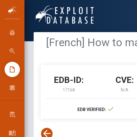
[French] How to m
EDB-ID:
CVE:
17168
N/A
EDB VERIFIED: