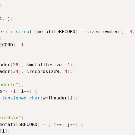
;
i
,
 j
;
er
)
+
sizeof
(
metafileRECORD
)
+
sizeof
(
wmfeof
)
-
3
;
;
ECORD
)
-
1
;
ader
[
28
]
,
&
metafilesize
,
4
)
;
ader
[
34
]
,
&
recordsizeW
,
4
)
;
ader\n"
)
;
er
)
-
1
;
 i
++
)
{
(
unsigned
char
)
wmfheader
[
i
]
;
cords\n"
)
;
metafileRECORD
)
-
1
;
 i
++
,
 j
++
)
{
[
i
]
;