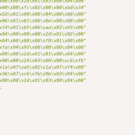
x00\x00\x2d\x01\x03\x00\x04\x00"
x00\x00\xfc\x02\x00\x00\xbd\x34"
x2d\x01\x00\x00\x04\x00\x00\x00"
x06\x01\x01\x00\x0e\x00\x00\x00"
x14\x01\xb5\x06\xaa\x02\xb5\x06"
x04\x00\x00\x00\x2d\x01\x02\x00"
x04\x00\x00\x00\xf0\x01\x00\x00"
xfa\x94\x93\x00\x00\x00\x04\x00"
x00\x00\x2d\x01\x01\x00\x04\x00"
x00\x00\x24\x03\x08\x00\xc6\xfb"
x1a\x07\xa5\x02\x1a\x07\xf4\x00"
x36\x07\xc6\xfb\x9b\x03\x04\x00"
x00\x00\x2d\x01\x03\x00\x04\x00"
;