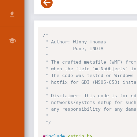
/*

 * Author: Winny Thomas

 *         Pune, INDIA

 *

 * The crafted metafile (WMF) from this code when viewed in explorer crashes it. The issue is seen

 * when the field 'mtNoObjects' in the Metafile header is set to 0x0000.

 * The code was tested on Windows 2000 server SP4. The issue does not occur with the  

 * hotfix for GDI (MS05-053) installed.

 *

 * Disclaimer: This code is for educational/testing purposes by authorized persons on 

 * networks/systems setup for such a purpose. The author of this code shall not bear 

 * any responsibility for any damage caused by using this code. 

 *

 */
#
include
<stdio.h>