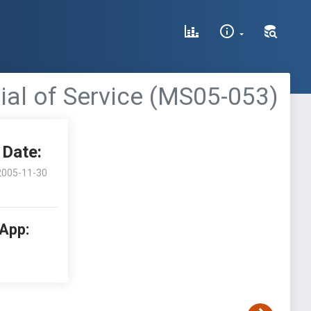
ial of Service (MS05-053)
Date:
2005-11-30
 App: