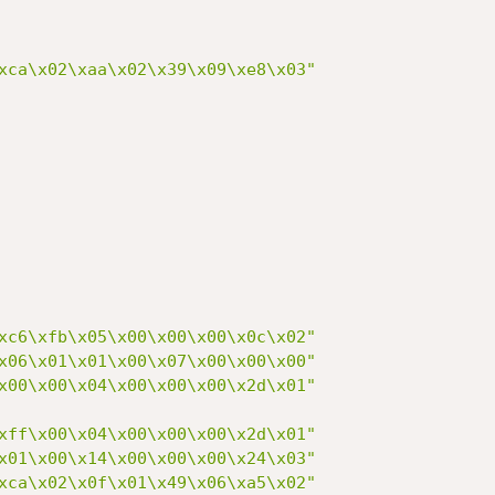
xca\x02\xaa\x02\x39\x09\xe8\x03"
xc6\xfb\x05\x00\x00\x00\x0c\x02"
x06\x01\x01\x00\x07\x00\x00\x00"
x00\x00\x04\x00\x00\x00\x2d\x01"
xff\x00\x04\x00\x00\x00\x2d\x01"
x01\x00\x14\x00\x00\x00\x24\x03"
xca\x02\x0f\x01\x49\x06\xa5\x02"