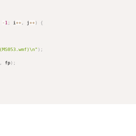
-
1
;
 i
++
,
 j
++
)
{
(MS053.wmf)\n"
)
;
,
 fp
)
;