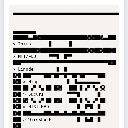
▄▄▄▄▄▄▄▄▄▄▄▄▄▄▄▄▄▄▄▄▄▄▄▄▄▄▄▄▄▄▄▄▄▄▄▄▄▄▄▄▄▄▄▄▄▄▄▄▄▄▄▄▄▄▄▄▄▄▄▄▄▄▄▄▄▄▄▄▄▄▄▄▄▄▄▄▄▄▄▄
                                                                                
                                                       ▄▄▄▄▄▄▄▄▄                
██████▄▄█▓▓██████████████████▓▓▓██▓▄▄███ > Intro       █       █                
█████████▓▓██████████████████▓▓▓██▓███▓█ > MIT/EDU     ▀▀▀█  █▀▀                
███▀▀▀▀▀▀▀▀▀▀▀▀▀▀▀▀▀▀▀▀▀▀▀▀▀▀▀▀▀▀▀▀▀▀█▓█ > Linode         █  █                  
█▓█ ███▀▀▀▀▀███▀██▀▀█▀▀██▀██▀▀▀▀▀███ █▓█ > Nmap           █  █▄▄▄▄▄▄▄▄▄         
███ ██ ▄▀ ▀▄ ██ █▓▓   ███ █ ▄▀ ▀▄ ▓▓ █▓█ > Sucuri         ▀▀▀▀█       █         
█▓█ ▓▓ ▀▄ ▄▀ ██ █▓▓   ███ █ ▀▄ ▄▀ ██ █▓█ > NIST NVD           █  █▀█  █         
█▓█ ███▄▄▄▄▄███▄██▄▄█▄▄██▄██▄▄▄▄▄███ ███ > Wireshark          █  █▄█  █         
█▓█ ________________________________ █▓█ > Art                █       █▄▄▄▄▄▄   
█▓█ HTP____________________MWTB_DLTR ███ > Zerodays           ▀▀▀▀▀▀▀█      █   
██████▀▀▀▀▀▀▀▀▀▀▀▀▀▀▀▀▀▀▀▀▀▀▀▀▀▀▀▀██████ > Outro                     █  █▀▀▀▀   
█▓▓██  █▀▀████████████████████▀▀█  ██▓▓█ > See reverse for           █  █▄▄▄▄   
████  ████████████████████▓▓██████  ████ > HTP4                      █      █   
                                                                     ▀▀▀▀▀▀▀▀   
                                                                                
▄▄▄▄▄▄▄▄▄▄▄▄▄▄▄▄▄▄▄▄▄▄▄▄▄▄▄▄▄▄▄▄▄▄▄▄▄▄▄▄▄▄▄▄▄▄▄▄▄▄▄▄▄▄▄▄▄▄▄▄▄▄▄▄▄▄▄▄▄▄▄▄▄▄▄▄▄▄▄▄

                                                                                
                            █████████████▒████████                              
                        ▓▒██████▒░█░███░░ ▒███████████▒                         
                     ███████████   ▓█████████████████████▒                      
                  ▓████  ▒█████████▒▒░███████████████████████▒                  
              ░▒███████░████████▒██     ▒██████████████████████░                
             ▓███████████████▒██  ░█     ░████████████████████████░             
            ████████████████████▒  ███▒█████████████████████████████            
          ░████████▒██████████████████     ▒█████████████████████████▒          
         ███████████▒████████████     ▒     ███████████████████████████▒        
       ▒██████████▒ ░████████████     ▒██▓  ░▒██████████████████████████▒       
       █████████  ▒███▒   ███████░    ███████████████████████████████████       
      █████████░██████    █████▒██▓ ▓███████▒▒████████████████████████████      
    ▒██████████████████   ████▒▓▒█▒   █████████████████████████████████████     
   ░████████████████████░▓█░    ░█     ░▓███████████████████████████████████    
   ███████████████████▓   ░       █       ░██████████████████████████████████   
  ████████████████████            █▒   ██░▒███████████████████████████████████  
 ▒███████████████████     ▒     ▒▓███▒▓    ███████████████████████████████████  
░██████████████████       █▓▓▓▓█░  █        ████████████░     ░████████████████ 
██████████████████      ▓███       █░       █████████████▓██████████████████  █ 
██████████████████   ░░  ▓█         ▒        ███████████████████████████████  ▓ 
██████████████████░ ▓     █░        █        ███████████████████████████████░   
██████████████████        ██       ▒███      ████████████████████████████████▒█ 
███████████████▒██         █     ░▒▒██      ░▒████████████████████████████ █    
███████████████▒▒▒         ███               ████████████████████████████▒ █░   
█░ ▓▓██████   ░ ▓█      ████▒         █      ████████████████████████████  █▓   
     ██████▒    ▒█     ▒   █▓         █      ▓████████████████████████████ ▒█▒  
▓  ▒▒█▓█▓████   ▒▒██▒                 ██  ▒▒▒░█████████████████████████████▓██  
███▓   █░  ▒██████░         ░       ░▓███▒      ██████████████████████████████░ 
██     █▓   ░████▒▒         ██  ▒  ░▒▒▓█▒        █████████████████████████████  
░      ▓█▓    ██████▓▒      ███        ██         ██▓█▒▓░  ░██████████████████  
▒░     ░███   ████████████▒▒ ▓▓        ▓█░        █         ██████████████████  
█▒    ▒██▒   ██████████████   ░         █▒      ▒▒█▒▓   ▒▒▒░██████████████████  
██   ██ ▒▓  ███████████████████         ██▒ ▒███▒▓██▓       █    ░████████████  
██▓█     █  ███████████████████▒       ███▓       ▓█        █▓    ████████████▓ 
███       ██████████████████████░▒▒█▒   ▒█         █▒       ██     ██████████▓  
█▒█       ████████████████████████       ░░        █▒       ▒      ▓██████████  
▒▒█       ███████████████████████         █        █        ▒      ▒▒█████████▓ 
█▒       ▒███████████████████████▒        █        ██      ██▒     ██  ░███▒ ██ 
██ █   ▒░  ▓███████████████████ ██       ███▒ ▒   ░██      █▒▒    ▒████░░██  ██ 
 █▓███▒     ██▓▒█████████████░   ██ ▓█░░░░██░      █▒      ▒      ░█░   ▓█░░██░ 
  ████▒       █ ▓███████████    ▓███░      █       ▓█      ▒            ▒▓ ███  
  █████       ███  ████████░  ▒█░ ██       █       ██     ▒▓      ▒    ███ ██   
   █▓██▓      ██▒   ▒███████▓      █▒      ▓▓     ░███    ██▒▒▒ ▒█░  ███████▒   
    ▒█░▒     ░ ░█░   ███████▒       ░▓     ▒█████▒███▓░  ▒███▒████░ ███████▒    
    ▒█████░░     ░▒  ░███████       ░█▓  ░░███     █      █    █    ██████▓     
     ▒██████      ▒███████████  ░  ▒▒███    ░▓     █     ░    ░█    █████▒      
      ▒███████▒    ███  ▒██████░███▒▒▒█░      ▒    ▓    █░    █   ░████▓        
        ███████  ░█░ ░▒    ▓██████     █     ▒█    █░  ▓██░░█▒▒  ▒████▒         
         ▓███████     ▒█▒  ░██ ▒██       ▒    ███████ ███░████▓██████           
      /████████    /████████    /██████████████████     /███████████████▄       
     |▒████