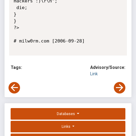
Hackers :)\r\n";

 die;

}

}

?>

# milw0rm.com [2006-09-28]

Tags:
Advisory/Source:
Link
Databases
Links