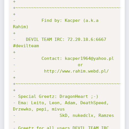
+

+~~~~~~~~~~~~~~~~~~~~~~~~~~~~~~~~~~~~~~~~~~~~
+

-          Find by: Kacper (a.k.a 
Rahim)

+

-    DEVIL TEAM IRC: 72.20.18.6:6667 
#devilteam

+

-          Contact: kacper1964@yahoo.pl

-                        or

-           http://www.rahim.webd.pl/

+

+~~~~~~~~~~~~~~~~~~~~~~~~~~~~~~~~~~~~~~~~~~~~
+

- Special Greetz: DragonHeart ;-)

- Ema: Leito, Leon, Adam, DeathSpeed, 
Drzewko, pepi, mivus

-                 SkD, nukedclx, Ramzes

-

- Greetz for all users DEVIL TEAM IRC 