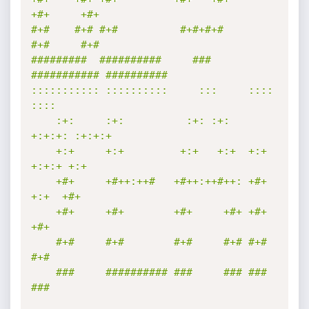
+#+     +#+        

#+#    #+# #+#          #+#+#+#       
#+#     #+#        

#########  ##########     ###     
########### ########## 

::::::::::: ::::::::::     :::     ::::    
::::  

    :+:     :+:          :+: :+:   
+:+:+: :+:+:+ 

    +:+     +:+         +:+   +:+  +:+ 
+:+:+ +:+ 

    +#+     +#++:++#   +#++:++#++: +#+  
+:+  +#+ 

    +#+     +#+        +#+     +#+ +#+       
+#+ 

    #+#     #+#        #+#     #+# #+#       
#+# 

    ###     ########## ###     ### ###       
### 
