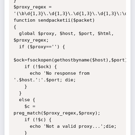
}

$proxy_regex = 
'(\b\d{1,3}\.\d{1,3}\.\d{1,3}\.\d{1,3}\:\d{1,
function sendpacketii($packet)

{

  global $proxy, $host, $port, $html, 
$proxy_regex;

  if ($proxy=='') {

$ock=fsockopen(gethostbyname($host),$port);

    if (!$ock) {

      echo 'No response from 
'.$host.':'.$port; die;

    }

  }

  else {

	$c = 
preg_match($proxy_regex,$proxy);

    if (!$c) {

      echo 'Not a valid proxy...';die;

    }
