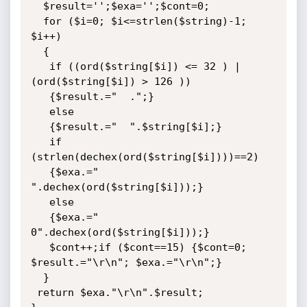
  $result='';$exa='';$cont=0;

  for ($i=0; $i<=strlen($string)-1; 
$i++)

  {

   if ((ord($string[$i]) <= 32 ) | 
(ord($string[$i]) > 126 ))

   {$result.="  .";}

   else

   {$result.="  ".$string[$i];}

   if 
(strlen(dechex(ord($string[$i])))==2)

   {$exa.=" 
".dechex(ord($string[$i]));}

   else

   {$exa.=" 
0".dechex(ord($string[$i]));}

   $cont++;if ($cont==15) {$cont=0; 
$result.="\r\n"; $exa.="\r\n";}

  }

 return $exa."\r\n".$result;
