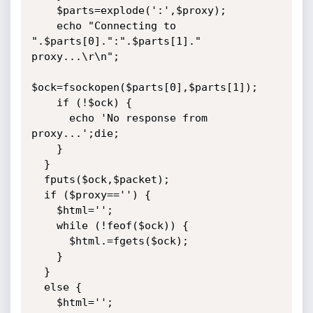
    $parts=explode(':',$proxy);

    echo "Connecting to 
".$parts[0].":".$parts[1]." 
proxy...\r\n";

$ock=fsockopen($parts[0],$parts[1]);

    if (!$ock) {

      echo 'No response from 
proxy...';die;

	}

  }

  fputs($ock,$packet);

  if ($proxy=='') {

    $html='';

    while (!feof($ock)) {

      $html.=fgets($ock);

    }

  }

  else {

    $html='';
