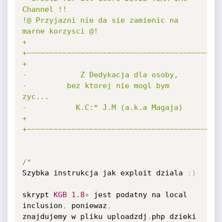
Channel !!

!@ Przyjazni nie da sie zamienic na 
marne korzysci @!

+

+~~~~~~~~~~~~~~~~~~~~~~~~~~~~~~~~~~~~~~~~~~~~
+

-            Z Dedykacja dla osoby,

-         bez ktorej nie mogl bym 
zyc...

-           K.C:* J.M (a.k.a Magaja)

+

+~~~~~~~~~~~~~~~~~~~~~~~~~~~~~~~~~~~~~~~~~~~
/
*
Szybka instrukcja jak exploit dziala 
:
)
skrypt 
KGB
1.8
+
 jest podatny na local 
inclusion
,
 poniewaz
,
znajdujemy w pliku uploadzdj
.
php dzieki 